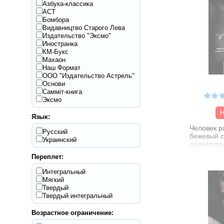
Азбука-классика
АСТ
Бомбора
Видавництво Старого Лева
Издательство "Эксмо"
Иностранка
КМ-Букс
Махаон
Наш Формат
ООО "Издательство Астрель"
Основи
Самміт-книга
Эксмо
Н
Язык:
Человек ра
Русский
бежевый с
Украинский
переступа
складки и 
Переплет:
Отпирает 
груди - и 
Интегральный
образы, н
Мягкий
сне. Яркие
Твердый
движутся 
Твердый интегральный
Срабатыв
"Приближе
Возрастное ограничение:
Люмьер, н
это - и н