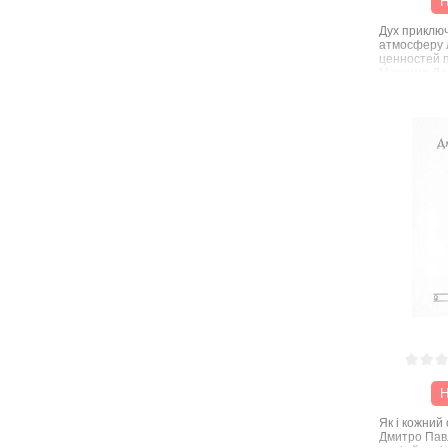
Н
Дух приключ
атмосферу 
ценностей 
Максима Ле
собранные в
Н
Як і кожний
Дмитро Павл