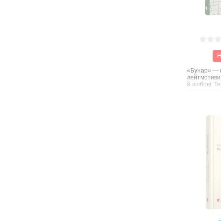
режиссер
Н
«Бунар» — к
лейтмотиви 
й любові. Т
чотирьох во
шукають слі
людини та її
досвіду, яки
врешті-реш
розгублення
колодязь, у
поверхні во
дивився в нь
Оскільки ж 
повторюютьс
такий коло
хоч і трохи 