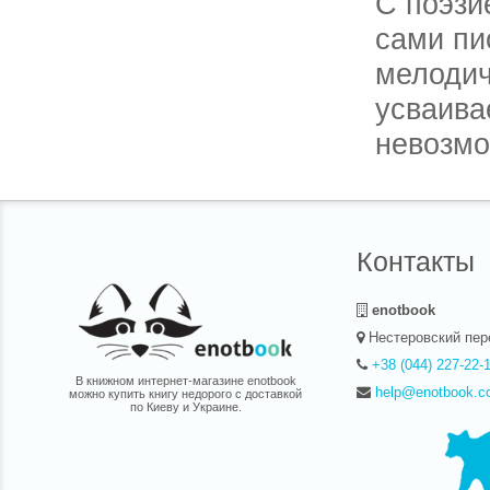
С поэзи
Москальця 
для мільйоні
сами пи
згадати його
прийде до кі
мелодич
літа зацвіте
вийти...". "
Москальця -
усваива
молодшого 
творчість о
невозмо
представник
"вісімдесятн
всегда 
залюблену в
мову, вільну
сповнену д
можно п
приязню до 
ненарожден
Контакты
Мировая
самые ф
enotbook
поэзия.
Нестеровский пер
совреме
+38 (044) 227-22-
В книжном интернет-магазине enotbook
help@enotbook.c
можно купить книгу недорого с доставкой
или нао
по Киеву и Украине.
тихой, 
все зав