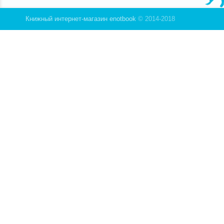
приобре
Книжный интернет-магазин enotbook
© 2014-2018
познако
и проше
Классич
повеств
того ил
тогдашн
перенес