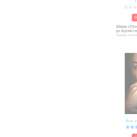
Н
Збірка «Піс
до відомої к
самим натя
— одна із м
Але це не пе
також ідеть
ідеальна й 
старозавітні
довіра і ніжн
водночас сму
Тут, окрім п
пустелі, але
надія, що вс
життя є не
піснею.
Все э