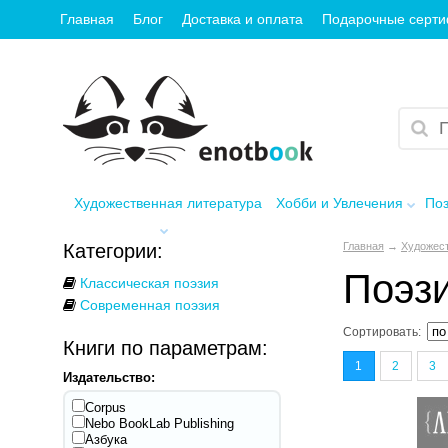
Главная
Блог
Доставка и оплата
Подарочные серт
Художественная литература
Хобби и Увлечения
Поз
Категории:
Главная
→
Художест
Поэз
Классическая поэзия
Современная поэзия
Сортировать:
Книги по параметрам:
1
2
3
Издательство:
Corpus
Nebo BookLab Publishing
Азбука