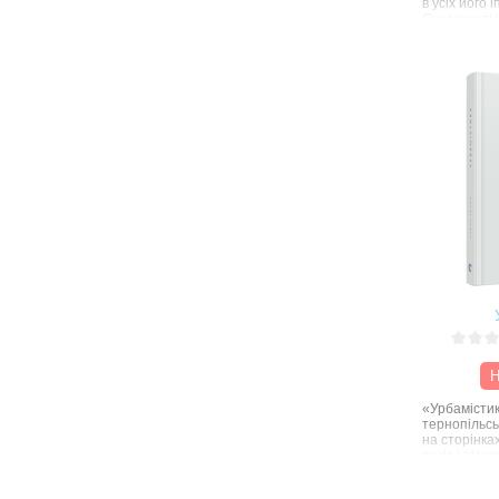
в усіх його 
Сучасності 
намагається
нещадності 
правди про 
може дати л
боротьби за
національної
Шанувальни
майстерност
знову зустрі
восьмивірш
Н
«Урбамістик
тернопільсь
на сторінках
років і різн
Але в центр
Місто й спро