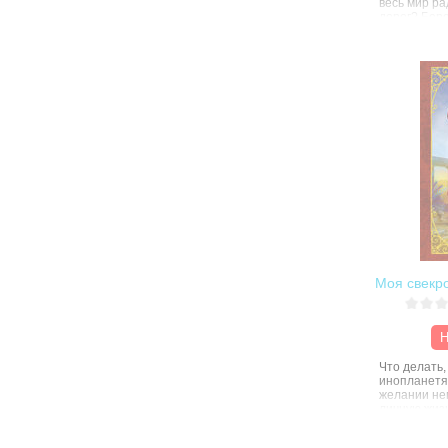
весь мир ра
дорог? Бере
бригада най
вопросы и р
задает. А е
Любовь, да 
результат о
непредска
Моя свекро
Н
Что делать,
инопланетян
желании не
личную жиз
Лучшее брач
галактике о