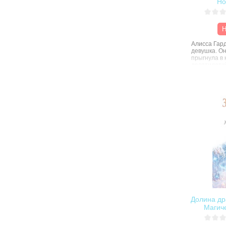
Но
Н
Алисса Гар
девушка. Он
прыгнула в 
десятилети
предшестве
две сущност
магическую,
справедлив
Чудес и изг
мира Подзем
нескольких 
расскажут 
жизни Алис
хеппи-энда.
будущее и 
Алиссы? Или
неё родитьс
как правила
безумными
Долина др
Магич