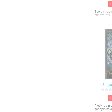
Н
Всегда помн
сирота, ты 
когда прост
заклятия. В
главами ра
к чему хоро
особенно ес
неожиданно
драконов. Н
самой безн
выход, пуст
засыпанный
Вот только н
нарушай за
Иначе все 
покажутся т
увлекатель
сравнению с
Ирэнарн-Рр
Золуш
Н
Любите ли в
заслуживаю