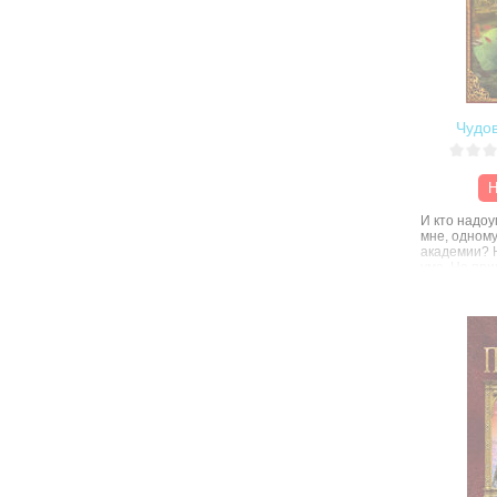
Чудо
Н
И кто надо
мне, одному
академии? Н
ума. Не пр
не могу — я
только я и 
несовмести
что я — так