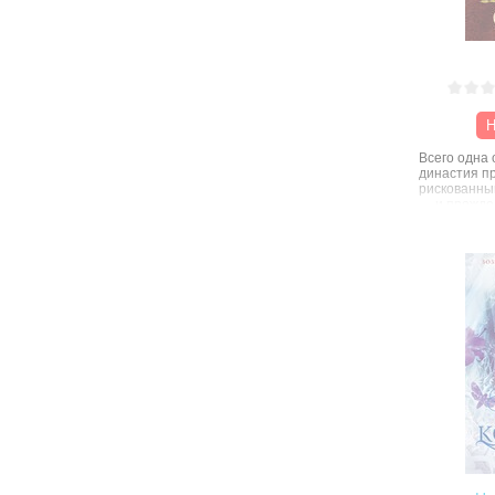
Н
Всего одна
династия пр
рискованны
— и прежде
Цветана на
настанет де
невозможно
возрождени
таинственн
другого мир
придется з
Свободой? 
другие раск
было, отве
семеро рии
навстречу 
ледяным мо
страну в з
попытаться
который пр
гибели или 