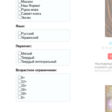
Махаон
Наш Формат
Рідна мова
Самміт-книга
Эксмо
Язык:
Русский
Украинский
Д
Переплет:
Мягкий
Н
Твердый
Твердый интегральный
Наследнице
родового да
Возрастное ограничение:
желающий п
велел выкра
6+
закрытый о
девочки не 
12+
избавиться.
15+
младенца. Д
16+
с его родит
18+
приют, где 
0+
Джим Ветерн