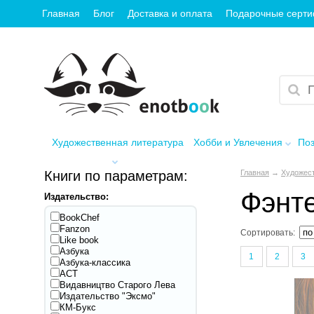
Главная
Блог
Доставка и оплата
Подарочные серт
Художественная литература
Хобби и Увлечения
Поз
Книги по параметрам:
Главная
→
Художест
Фэнт
Издательство:
BookChef
Fanzon
Сортировать:
Like book
Азбука
1
2
3
Азбука-классика
АСТ
Видавництво Старого Лева
Издательство "Эксмо"
КМ-Букс