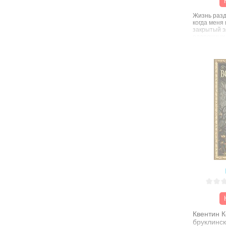
Жизнь разде
когда меня
закрытый э
одаренных 
не бывает?
колледж ок
для школы 
вроде не с
неожиданно
самой.
Теперь мен
отнюдь не 
один из кот
готов сдел
выставили 
Кто победи
тьма или л
сохранить 
если приде
и завести 
Квентин К
бруклинск