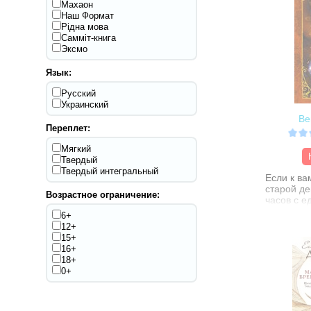
Махаон
Наш Формат
Рідна мова
Самміт-книга
Эксмо
Язык:
Русский
Украинский
Ве
Переплет:
Мягкий
Твердый
Твердый интегральный
Если к ва
старой де
Возрастное ограничение:
часов с е
выбросьт
6+
руки! Ина
12+
предложит
15+
Единствен
16+
стороны -
18+
выигрывае
0+
крепкая, 
любовь на
проигрыва
получите