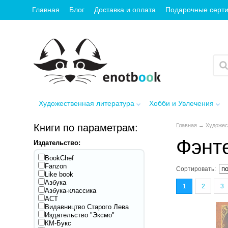
Главная
Блог
Доставка и оплата
Подарочные серт
Художественная литература
Хобби и Увлечения
Книги по параметрам:
Главная
→
Художес
Фэнт
Издательство:
BookChef
Fanzon
Сортировать:
Like book
Азбука
1
2
3
Азбука-классика
АСТ
Видавництво Старого Лева
Издательство "Эксмо"
КМ-Букс