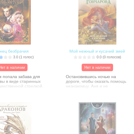
нец безбрачия
Мой нежный и кусачий змей
3.0
(
1
голос)
0.0
(
0
голосов)
Нет в наличии
Нет в наличии
м попала забава для
Остановившись ночью на
вы в виде старинных
дороге, чтобы оказать помощь
динственной стрелкой,
незнакомцу, Аня и не
е ее и трижды вымойте
догадывалась, что это
че явится демон и
радикально изменит ее жизнь.
 сыграть в игру.
Пострадавший оказался
ная ставка с вашей
василиском из другого мира, и
 любовь. Если вы
ему позарез надо вернуться
те, вас ждет самая
домой. А для этого хорошо бы
самая счастливая
найти мага. Или ведьму. Или…
 свете, а если
Как нет? А кто есть в вашем
ете, то на всю жизнь
мире? Криминальные личности,
 не снимаемый венец
вредные соседи, наглые