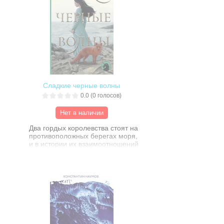
Сладкие черные волны
0.0
(
0
голосов)
Нет в наличии
Два гордых королевства стоят на
противоположных берегах моря,
и в истории их взаимоотношений
— только кровь.
Как лучшая подруга и фрейлина
принцессы, Бранвен
руководствуется двумя
принципами: преданностью
Родине и ненавистью к врагам,
убившим ее родителей. Но когда
она неосознанно спасает жизнь
своему врагу, он пробуждает ее