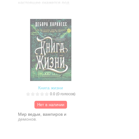
настоящее окажется под
загадка в другом: неужели кто-то
угрозой. Мужчина, которого ты
хочет погубить Зверинец? Кто
видела лишь во снах, оказался
именно выпустил грифонят на
реальным, и только он способен
волю? И зачем?
объяснить странные вещи, что
творятся вокруг. Стоит ли
пытаться узнать правду?
Особенно если через два
месяца у тебя свадьба. И что
скрывается за этой правдой?
Ведь у каждого она своя.
Книга жизни
0.0
(
0
голосов)
Нет в наличии
Мир ведьм, вампиров и
демонов.
Рукопись, в которой хранятся
секреты их прошлого и ключ к их
будущему.