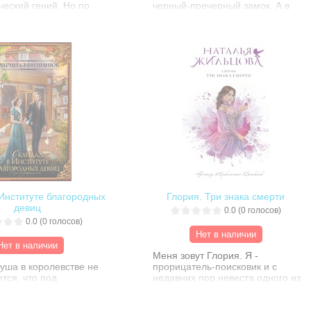
еский гений. Но по
черный-пречерный замок. А в
причине он не чувствует
черном-пречерном замке живет
тливым, как будто в его
черный-пречерный некромант.
но чего-то не хватает…
Хорошо так живет: в городе все
ентин неожиданно
его боятся, на кладбищах
в частный колледж
порядок, а девицы в местных
кбиллс, ему кажется,
борделях милы и отзывчивы. Но
ечты разом сбылись.
однажды черной-пречерной
олшебная страна из
ночью в замке оказывается
антазий оказывается
прекрасная юная девственница.
более опасным местом,
И прекрасная жизнь летит куда-
ог себе представить…
то… с той самой черной-
пречерной скалы…
Институте благородных
Глория. Три знака смерти
девиц
0.0
(
0
голосов)
0.0
(
0
голосов)
Нет в наличии
Нет в наличии
Меня зовут Глория. Я -
уша в королевстве не
прорицатель-поисковик и с
тся, что под
недавних пор невеста одного из
мом Бевиса Броза,
известнейших людей
манов для взрослых,
королевства. Правда, при дворе
студентка Института
вряд ли кто-нибудь захочет