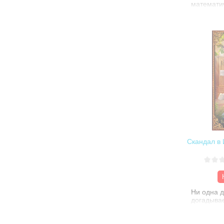
математич
какой-то 
себя счас
жизни веч
Когда Кв
попадает 
магии Бре
что все м
Однако в
детских ф
гораздо 
чем он м
Скандал в 
Ни одна д
догадывае
псевдони
автора ро
прячется 