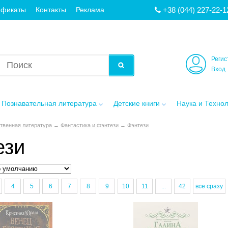
+38 (044) 227-22-1
ификаты
Контакты
Реклама
Регис
Вход
Познавательная литература
Детские книги
Наука и Техно
твенная литература
→
Фантастика и фэнтези
→
Фэнтези
ези
4
5
6
7
8
9
10
11
...
42
все сразу