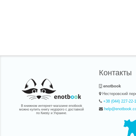
рассказывае
проиллюстр
фотография
авторитетн
путешествен
узнаете не 
то или иное
история, но
туда поездк
подарок для
путешестви
удивительн
Контакты
enotbook
Нестеровский пер
+38 (044) 227-22-
В книжном интернет-магазине enotbook
help@enotbook.c
можно купить книгу недорого с доставкой
по Киеву и Украине.