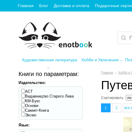
Главная
Блог
Доставка и оплата
Подарочные серт
Художественная литература
Хобби и Увлечения
Поз
Книги по параметрам:
Главная
→
Хобби и 
Путе
Издательство:
АСТ
Видавництво Старого Лева
Сортировать:
КМ-Букс
Основи
1
2
все 
Самміт-Книга
Эксмо
Язык: