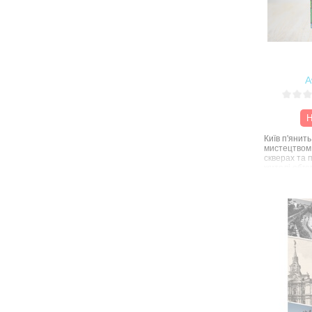
зачем при
друзьями?
пабов? А 
менталите
обычаев а
националь
все фишки
A
всем этим
@london_i
Лэнг, а те
Н
читатели!
Київ п'янить
мистецтвом 
скверах та п
жителі обго
шахи і плітк
парки і при
широкого Д
нескінченни
гуляк. Поеті
цієї книги м
нашою любо
сторінках ц
посилання н
відомих і т
мистецтво, к
літературу, 
вуличну їжу.