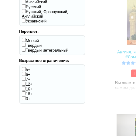
Английский
Русский
Русский, Французский,
Английский
Украинский
Переплет:
Мягкий
Твердый
Твердый интегральный
Англия, 
#Лом
Возрастное ограничение:
5+
Н
6+
7+
Вы знаете,
12+
самом дел
16+
а типичны
18+
– это не 
0+
взялось б
Почему т
английски
несладкие
норке? Чт
пиммса»? 
на сэндви
выглядит 