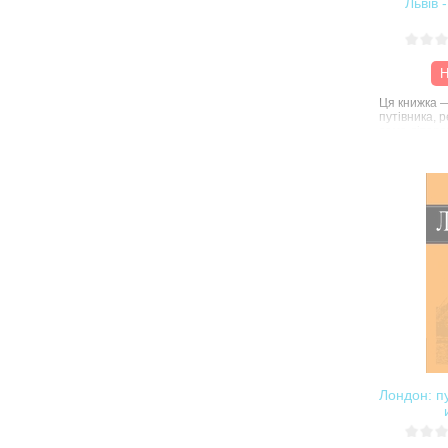
Львів 
Н
Ця книжка 
путівника, 
сама літера
обкладинкою
тексти про Л
тих, хто тво
літературни
письменникі
літературоз
культур, а т
відбуваютьс
довколаліте
Лондон: пу