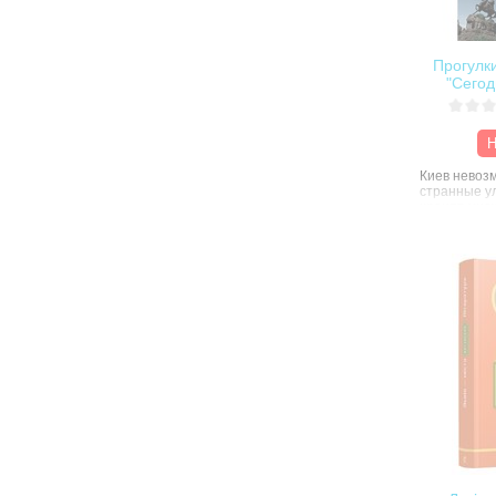
Прогулки
"Сегод
Н
Киев невозм
странные у
хранят множ
воспоминан
"Сегодня" б
путешество
столицы, с
удивительны
известных 
особняках. 
книгу, кото
на суд киев
ней вы смо
увлекатель
древнему Ки
головой, та
мы.