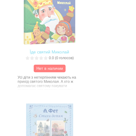
Їде святий Миколай
0.0
(
0
голосов)
Нет в наличии
Усі діти з нетерпінням чекають на
прихід святого Миколая. А хто ж
допомагає святому пакувати
подарунки, хто впрягає коників і
витріпує кожух, аж довкола
хурделить? І як Миколай добирається
до малечі? Про це все наймолодші
читачі довідаються, прочитавши з
батьками чудовий вірш про Миколая,
який написав класик дитячої
літератури Антін Лотоцький, а
проілюструвала художниця
Олександра Абельчакова.