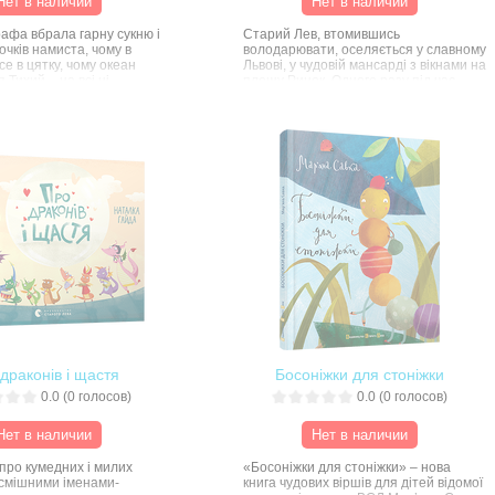
Нет в наличии
Нет в наличии
афа вбрала гарну сукню і
Старий Лев, втомившись
очків намиста, чому в
володарювати, оселяється у славному
е в цятку, чому океан
Львові, у чудовій мансарді з вікнами на
 Тихий – на всі ці
площу Ринок. Одного разу під час
малята знайдуть відповідь,
дощу стеля його помешкання починає
 віршики Оксани Кротюк з
текти – без ремонту не обійтися, і
ки.
Старий Лев просить допомоги у своїх
найближчих друзів – Крокодила,
Слона та Жирафи. Щойно друзі
прибувають до Львова, з ними
стаються дивовижні історії... Ця
віршована казка –справжня візитка
міста Львова, де ледь не щодень
стаються дива.
драконів і щастя
Босоніжки для стоніжки
0.0
(
0
голосов)
0.0
(
0
голосов)
Нет в наличии
Нет в наличии
 про кумедних і милих
«Босоніжки для стоніжки» – нова
і смішними іменами-
книга чудових віршів для дітей відомої