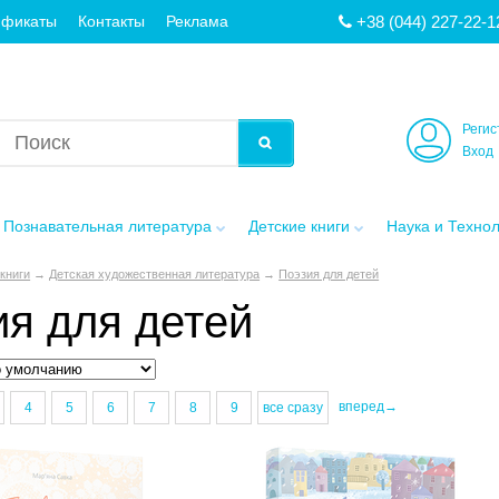
+38 (044) 227-22-1
ификаты
Контакты
Реклама
Регис
Вход
Познавательная литература
Детские книги
Наука и Техно
книги
→
Детская художественная литература
→
Поэзия для детей
ия для детей
вперед→
4
5
6
7
8
9
все сразу