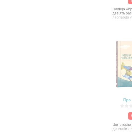
Навіщо жир
дев’ять раз
леопарда ус
називається
запитання 
прочитавши
її нової збір
Про 
Цю історію
драконів з