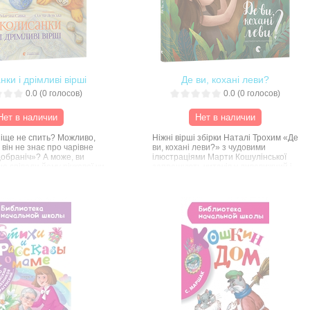
ки і дрімливі вірші
Де ви, кохані леви?
0.0
(
0
голосов)
0.0
(
0
голосов)
Нет в наличии
Нет в наличии
іще не спить? Можливо,
Ніжні вірші збірки Наталі Трохим «Де
 він не знає про чарівне
ви, кохані леви?» з чудовими
добраніч»? А може, ви
ілюстраціями Марти Кошулінської
е співали йому річкової чи
запрошують читачів у дивовижний і
олискової? Не знаєте їх?
чарівний світ природи. Тут ховаються
вчитися нових колискових,
за деревами леви і рисі, вигулькують
вати з малечею зорі і
з-під трави гриби і чорниці, вечір
слоненят ви зможете,
ходить у капелюсі, а дощик скаче по
игу «Колисанки і дрімливі
воді. А хто на кого схожий — киця на
у написала мама Старого
хмаринку чи навпаки, — цікаво буде
енького Северинка Мар’яна
дізнатися не тільки дітям, але і їхнім
роілюструвала художниця
батькам, адже вірші завжди цікавіше
ька.
читати разом.