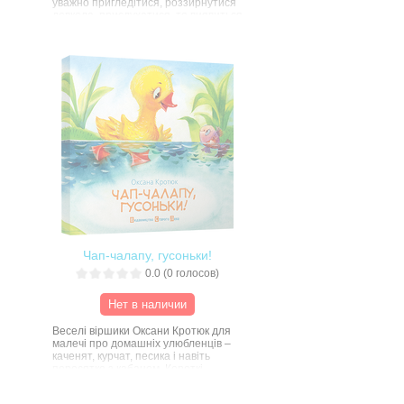
уважно пригледітися, роззирнутися
довкола, прислухатися, то виявиться,
що тут так багато цікавих мешканців.
Тут і ласий до сметанки котик, і
збитошні мишенята, і кумедний пес
Бровко, і кроленята, каченята, гуси,
ластівки, і ще багато іншої живності –
тваринок, птахів, комашок, з якими
варто подружитися.
Чап-чалапу, гусоньки!
0.0
(
0
голосов)
Нет в наличии
Веселі віршики Оксани Кротюк для
малечі про домашніх улюбленців –
каченят, курчат, песика і навіть
поросятко з кабаном. Короткі
римовані рядки легко запам’ятаються
малюкам і викличуть усмішку в