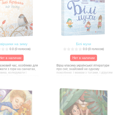
 віршики на зиму
Білі мухи
0.0
(
0
голосов)
0.0
(
0
голосов)
Нет в наличии
Нет в наличии
азковий час, особливо для
Вірш класика української літератури
джати з гори на санчатах,
про сніг, знайомий не одному
овика, колядувати і
поколінню: і мамам з татами, і дідусям
Новий рік – скільки чудових
та бабусям. Саме час, щоб його
ажень для малечі!
вивчили і наймолодші читачі ВСЛ,
адже в ньому стільки радості від снігу і
зимових забав!
від цієї справді чарівної
стати ще більшою, якщо
титись на колінах мами і
чи чудові «Тихі віршики на
яни Савки і роздивляючись
еплі до них ілюстрації
Ольги Кваші.