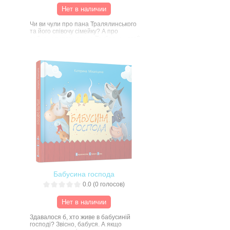
Нет в наличии
Чи ви чули про пана Тралялинського
та його співочу сімейку? А про
забудькуватого слона Трубальського?
Дотепні та грайливі вірші відомого
польського поета Юліана Тувіма
читають і вчать напам’ять діти в
цілому світі.
«Видавництво Старого Лева» дарує
маленьким читачам вірші Юліана
Тувіма в чудовому українському
перекладі Маріанни Кіяновської та з
розкішними ілюстраціями
Володимира Штанка.
Книгу видано за фінансової підтримки
Інституту Книжки.
Бабусина господа
0.0
(
0
голосов)
Нет в наличии
Здавалося б, хто живе в бабусиній
господі? Звісно, бабуся. А якщо