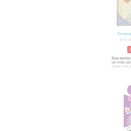
Колисан
Ваш малюк 
це тому, що
слово «на 
просто ще н
котикової к
Не біда. На
а ще – раху
маленьких 
гортаючи кн
вірші», як
Лева і мал
Савка та п
Олена Левс