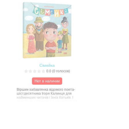
дорослих, які читатимуть дітям цю
книжечку.
Сімейка
0.0
(
0
голосов)
Нет в наличии
Віршик-забавлянка відомого поета-
шістдесятника Ігоря Калинця для
найменших читачів і їхніх батьків. І
хлоп’ятка, і дівчатка не відмовляться,
якщо тато чи мама погуцикають їх на
коліні, розповідаючи цього кумедного
віршика про сімейку маленького
хлопчика – його братика-
Нароверігнатика, бабусю-
Похатікручуся та дідуся-