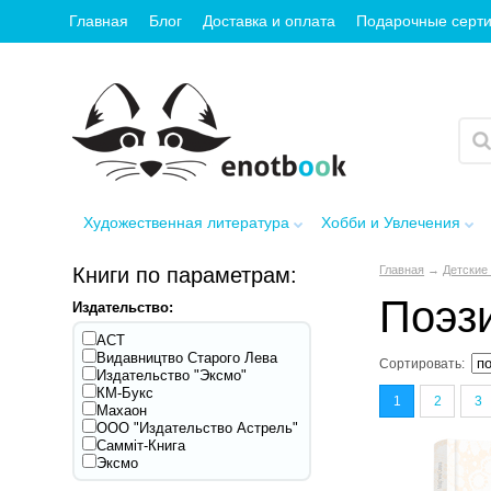
Главная
Блог
Доставка и оплата
Подарочные серт
Художественная литература
Хобби и Увлечения
Книги по параметрам:
Главная
→
Детские 
Поэз
Издательство:
АСТ
Видавництво Старого Лева
Сортировать:
Издательство "Эксмо"
КМ-Букс
1
2
3
Махаон
ООО "Издательство Астрель"
Самміт-Книга
Эксмо