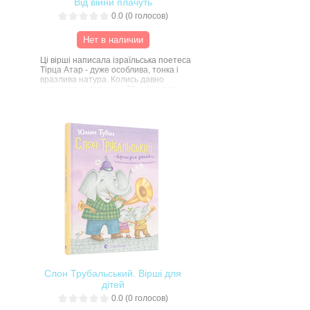
Від війни плачуть
0.0
(
0
голосов)
Нет в наличии
Ці вірші написала ізраїльська поетеса
Тірца Атар - дуже особлива, тонка і
вразлива натура. Колись давно
написала, в середині 70-х. І не про
наші, звісно, реалії - а про їхні, бо там
війна вже так давно вросла в звичайне
життя людей. Аж моторошно, які ці
вірші - від імені семирічної єврейської
дівчинки - суголосні з нашою
реальністю.
Їх переклала з івриту Аня Хромова, а
Катерина Садовщук створила
ілюстрації. І вірші, і малюнки
пронизують.
«Від війни плачуть» - так називається
ця невеличка книжка. Так, від війни
плачуть. Це, здається, найточніше
визначення того, що таке війна.
Слон Трубальський. Вірші для
дітей
0.0
(
0
голосов)