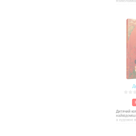
язиколамка
дітьми і дл
живуть, вес
просто собі
зазирне в к
усміхнеться
або фломас
домальовув
не домалюв
Д
Дитячий коб
найвідоміш
а художнє 
ілюстрація
Михайлошин
Великого К