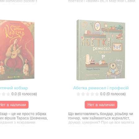
ми написано разом з
поетеси і «мами» ВСЛ Мар’яни Савки.
я дітей. Дракони в ній
еляться, закохуються, вони
Добрі і веселі віршики про стоніжку,
 щасливі. І той, хто
для якої потрібно купити півсотні пар
нижку, неодмінно їм
взуття; про Мишку, яка, мріючи про
. А потім схопить ручку
нове хутерко, затягнула до своєї
тер і візьметься
нірки… котячий хвіст; про Корову, яка
ати те, що так завбачливо
навіть уміє вишивати; про маленького
ала художниця.
Равлика, про кота, акулу і лиса та
багатьох інших звірят, яких
намалювала художниця Юлія
Пилипчатіна.
«Босоніжки для стоніжки» мають ще
одну «родзинку»: художниця
залишила читачам простір для
співтворчості, отож вони зможуть
розмалювати і взуття для стоніжки, і
листя на дереві й веселих мишенят.
итячий кобзар
Абетка ремесел і професій
0.0
(
0
голосов)
0.0
(
0
голосов)
Нет в наличии
Нет в наличии
зар – це не просто збірка
Що виготовляють бондар, різьбяр чи
их віршів Тараса Шевченка,
гончар, чим займаються журналіст,
видання з яскравими
друкар, цукерник? Про це все малята
ми. Картини Марини
дізнаються, прочитавши віршовану
ої підкреслять слова
«Абетку ремесел і професій» Надії
обзаря та привернуть увагу
Репети, героїв якої чудово