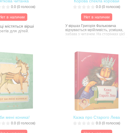
яткова читанка
Корова спекла коровай
0.0
(
0
голосов)
0.0
(
0
голосов)
Нет в наличии
Нет в наличии
ці містяться вірші
У віршах Григорія Фальковича
відчувається мрійливість, усмішка,
етів для дітей.
забава з читачем. На сторінках цієї
книжки, яку чудово проілюструвала в
ніжних акварельних тонах Євгенія
Гайдамака, можна зустріти таргана-
хулігана, корову, яка спекла коровай і
любить ходити в кіно, нечепур та
нечупар, які завжди ходять парами, та
багатьох інших кумедних персонажів.
би мені коника!
Казка про Старого Лева
0.0
(
0
голосов)
0.0
(
0
голосов)