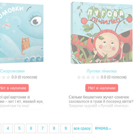
х, так і великих читачів.
намалювала Мар’яна Петрів.
нське село з біленими
озак, що збирається у довгу
Книжка ідеально підійде малим
звичайно, кобзар, що на
«чомучкам» і їхнім батькам, які з її
та пісні про славетне
допомогою зможуть пояснити дітям
півує.
особливості різних фахів і ремесел.
Скоромовки
Лугова лічилка
0.0
(
0
голосов)
0.0
(
0
голосов)
Нет в наличии
Нет в наличии
ї цієї картонки зі
Скільки бешкетних жучат-сонечок
и – кит і кіт, жвавий жук,
заховалося в траві й посеред квітів?
бренятам та інші
Завдяки чудовій «Луговій лічилці»
 малятам впоратися із
Катерини Міхаліциної діти не лише
авданням – натренувати
знайдуть цих маленьких бешкетників,
у, «рикаючи» і «дзижчачи».
а й зможуть їх порахувати. І звісно,
вивчать гарний новий вірш.
вперед→
4
5
6
7
8
9
все сразу