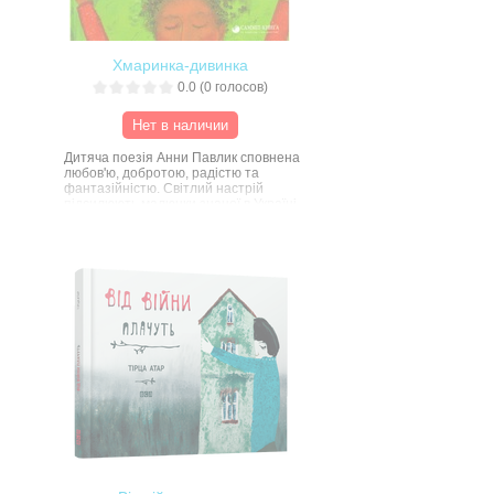
Хмаринка-дивинка
0.0
(
0
голосов)
Нет в наличии
Дитяча поезія Анни Павлик сповнена
любов'ю, добротою, радістю та
фантазійністю. Світлий настрій
підсилюють малюнки знаної в Україні
та світі художниці Катерини
Косьяненко. Збагатіть цією книжкою
ваше спілкування з дітьми й дитяче
спілкування зі світом!