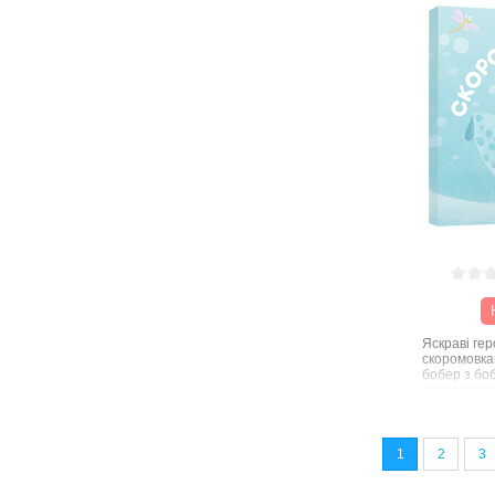
як маленьки
Тут і украї
хатами, і к
дорогу, і, 
кобзі грає 
минуле нас
Яскраві геро
скоромовкам
бобер з бо
допоможуть
нелегким з
свою вимов
1
2
3