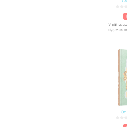
Св
У цій книж
відомих по
От 