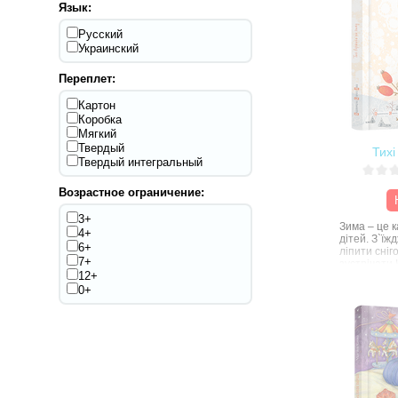
Язык:
Русский
Украинский
Переплет:
Картон
Коробка
Мягкий
Твердый
Тихі
Твердый интегральный
Возрастное ограничение:
3+
Зима – це к
4+
дітей. З`їж
6+
ліпити сніг
7+
зустрічати 
12+
занять і вр
0+
Але радість 
пори може 
зручно вмос
тата, читаю
зиму» Мар’
затишні й т
художниці 