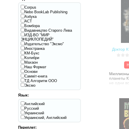
Corpus
Nebo BookLab Publishing
Азбука
АСТ
Бомбора
Видавництво Старого Лева
ИЗД-ВО "МИР
ЭНЦИКЛОПЕДИЙ"
Издательство "Эксмо"
Иностранка
Доктор К
КМ-Букс
Колибри
Махаон
Н
Наш Формат
Основи
Миллионы 
Самміт-книга
планеты К
ТД Алгоритм ООО
не одни в
Эксмо
факт наст
поразил, 
Язык:
незамедл
войну на 
Английский
остальных
Русский
После дол
Украинский
противост
Украинский, Английский
Времени з
тюрьме, о
Переплет:
которой м