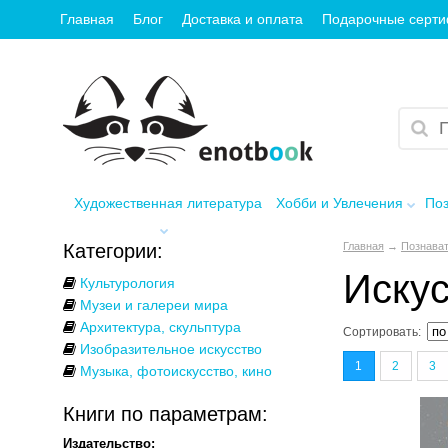
Главная
Блог
Доставка и оплата
Подарочные серт
Художественная литература
Хобби и Увлечения
Поз
Категории:
Главная
→
Познават
Искус
Культурология
Музеи и галереи мира
Архитектура, скульптура
Сортировать:
Изобразительное искусство
1
2
3
Музыка, фотоискусство, кино
Книги по параметрам:
Издательство: