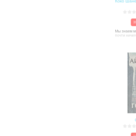
Коко Шане
Н
Мы знаем м
почти ничег
никому не п
душу, избег
друзьями, н
лишь однаж
любила мног
страсть, ро
модой. Эта
проливает 
страницы б
История ве
века, расск
Она никогда
правилам и
перекроив 
весь мир, с
стиль жизн
отказались 
удобных ко
сооружения
шляпки, уд
изысканные
Великая Ма
женщине пр