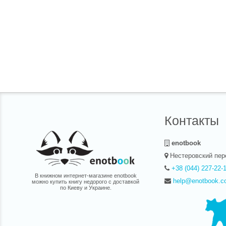
за ней с ко
колесило п
французски
фотографию
Морис Бежа
ее альбом,
начал учить
знаменитой
поклонника
это вы» нав
публикой Ив
снимал в ки
написал во
Депардье, с
репертуаре
других испо
известного 
Контакты
Нины Агише
разгадать з
воскресить 
enotbook
романтизма 
русском чи
Нестеровский пер
интерес к е
свое место 
+38 (044) 227-22-
В книжном интернет-магазине enotbook
help@enotbook.c
можно купить книгу недорого с доставкой
по Киеву и Украине.