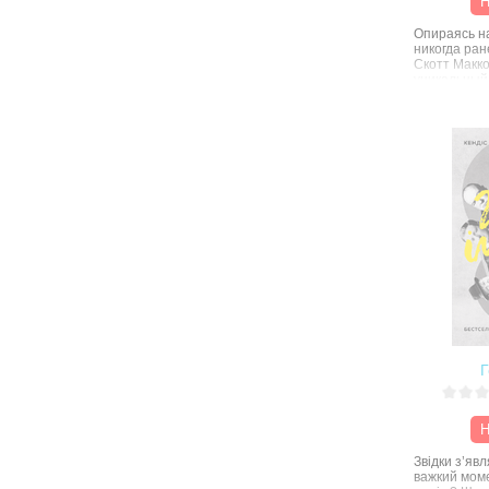
Н
стильной, 
Опираясь на
никогда ран
Скотт Макк
уникальный
притягатель
мощное вли
далеко за р
младшей се
женщины, п
Питера Кит
«Источник»
Макконнелл
часто пора
эмоциональ
взгляд на м
незаурядно
человека. 
хронологиче
интервью о
диапазон ле
наблюдений
влиятельных
Г
фигур ХХ ве
Н
Звідки з’явл
важкий моме