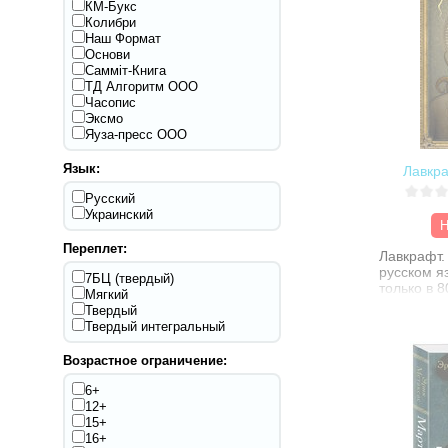
КМ-Букс
Колибри
Наш Формат
Основи
Самміт-Книга
ТД Алгоритм ООО
Часопис
Эксмо
Яуза-пресс ООО
Язык:
Лавкра
Русский
Украинский
Н
Переплет:
Лавкрафт.
русском я
7БЦ (твердый)
только в 
Мягкий
столетия.
Твердый
мог похва
Твердый интегральный
тиражами 
основном 
Возрастное ограничение:
журналах 
самиздато
6+
12+
Это тем б
15+
нынешнее
16+
своим тво