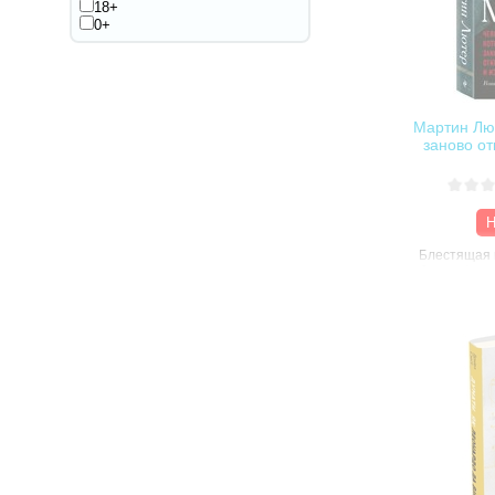
18+
общества 
0+
концах све
отраженны
современн
музыка, к
игры.
Мартин Лют
заново о
Н
Блестящая 
биография 
авторитетн
истории пос
написанная
первое мест
бестселлеро
книги перев
языков.
Новая биог
авторитетн
последних 
оставил ярч
навсегда из
потому, чт