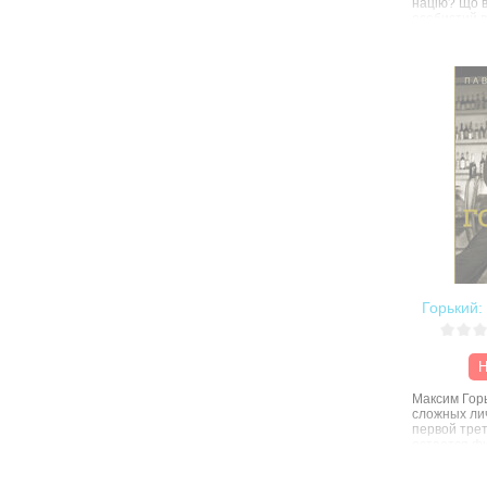
націю? Що в
особистий в
обставини? 
роки був пе
абсолютної 
амбітність, 
впевненіст
цією думкою
знадобилося
проторувати
політичного
Горький:
Н
Максим Гор
сложных ли
первой трет
остается фи
многом нео
обстоятельс