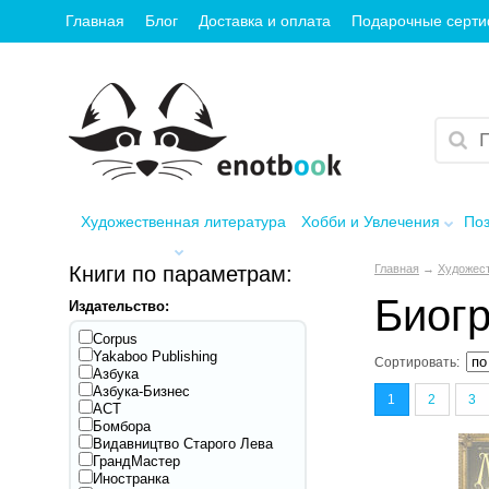
Главная
Блог
Доставка и оплата
Подарочные серт
Художественная литература
Хобби и Увлечения
Поз
Книги по параметрам:
Главная
→
Художест
Биог
Издательство:
Corpus
Yakaboo Publishing
Сортировать:
Азбука
Азбука-Бизнес
1
2
3
АСТ
Бомбора
Видавництво Старого Лева
ГрандМастер
Иностранка