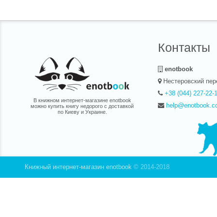
необход
разрабо
совреме
Контакты
Удивите
enotbook
источни
Нестеровский пер
авторит
+38 (044) 227-22-
В книжном интернет-магазине enotbook
help@enotbook.c
можно купить книгу недорого с доставкой
интерне
по Киеву и Украине.
безусло
котором
Здесь с
Книжный интернет-магазин enotbook
© 2014-2018
знакомы
индустр
Книги п