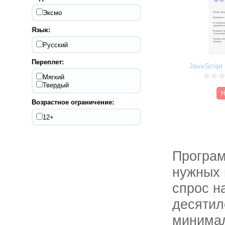
Эксмо
Язык:
Русский
Переплет:
JavaScript
Мягкий
Твердый
Н
Возрастное ограничение:
12+
Програм
нужных 
спрос н
десятил
минимал