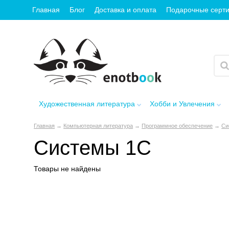
Главная
Блог
Доставка и оплата
Подарочные серт
Художественная литература
Хобби и Увлечения
Главная
→
Компьютерная литература
→
Программное обеспечение
→
Си
Системы 1С
Товары не найдены