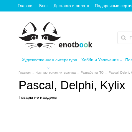
Главная
Блог
Доставка и оплата
Подарочные серт
Художественная литература
Хобби и Увлечения
Поз
Главная
→
Компьютерная литература
→
Разработка ПО
→
Pascal, Delphi, 
Pascal, Delphi, Kylix
Товары не найдены