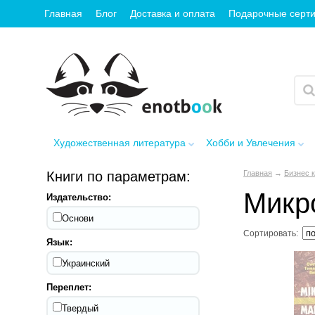
Главная
Блог
Доставка и оплата
Подарочные серт
Художественная литература
Хобби и Увлечения
Книги по параметрам:
Главная
→
Бизнес 
Микр
Издательство:
Основи
Сортировать:
Язык:
Украинский
Переплет:
Твердый