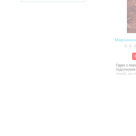
Мікроекон
Один з перш
підручників
теорії, що
світові тра
дисциплін 
української
характериз
викладом д
теорії — мі
макроеконо
матеріал с
ілюстратив
питаннями 
завданнями
Оскільки ук
термінологі
усталена, 