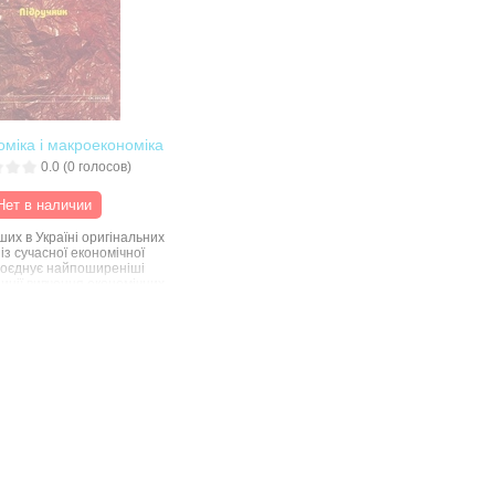
оміка і макроекономіка
0.0
(
0
голосов)
Нет в наличии
их в Україні оригінальних
 із сучасної економічної
 поєднує найпоширеніші
диції вивчення економічних
з особливостями
 економіки і
ується систематичним
вох складових частин
кроекономіки та
міки. Теоретичний
упроводжується
ними прикладами,
для обговорення та
 для самостійної роботи.
раїнська економічна
я на сьогодні ще не
значна увага приділена