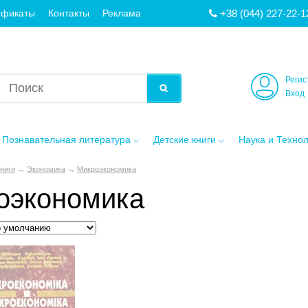
+38 (044) 227-22-1
ификаты
Контакты
Реклама
Регис
Вход
Познавательная литература
Детские книги
Наука и Техно
книги
→
Экономика
→
Микроэкономика
оэкономика