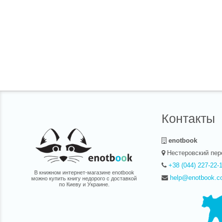
разнообраз
работы, от
рассказыва
модных аксе
полезных и 
сократить в
навести по
шкафу, изб
вещей и не 
действитель
Контакты
enotbook
Нестеровский пер
+38 (044) 227-22-
В книжном интернет-магазине enotbook
help@enotbook.c
можно купить книгу недорого с доставкой
по Киеву и Украине.