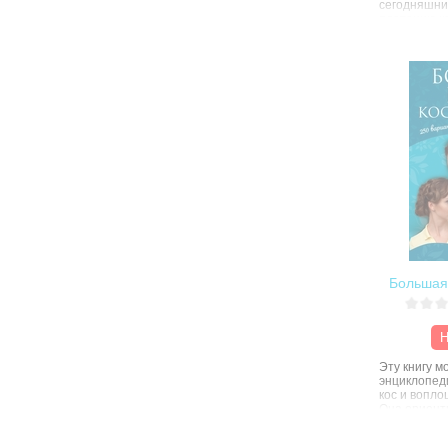
сегодняшни
плетению ко
собрано 10
причесок из
Освоив про
реализоват
идеи. Косич
любого возр
любой длин
пошаговых 
сможете со
понравившу
Большая 
Н
Эту книгу 
энциклопед
кос и вопло
Она ориент
обладатель
а также для