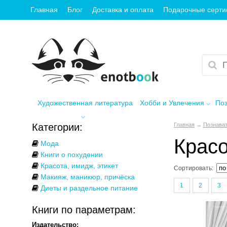
Главная
Блог
Доставка и оплата
Подарочные серт
Художественная литература
Хобби и Увлечения
Поз
Категории:
Главная
→
Познават
Красо
Мода
Книги о похудении
Красота, имидж, этикет
Сортировать:
Макияж, маникюр, причёска
1
2
3
Диеты и раздельное питание
Книги по параметрам:
Издательство: