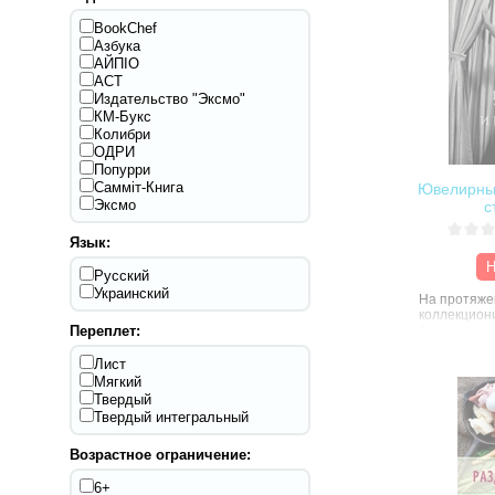
BookChef
Азбука
АЙПІО
АСТ
Издательство "Эксмо"
КМ-Букс
Колибри
ОДРИ
Попурри
Самміт-Книга
Ювелирны
Эксмо
с
Язык:
Н
Русский
Украинский
На протяже
коллекцион
Переплет:
было преро
особ, импер
махараджей
Лист
мировой во
Мягкий
приобретат
Твердый
браслеты, к
Твердый интегральный
звезд и пр
аристократ
Возрастное ограничение:
носили коро
облегающую
свободы, че
6+