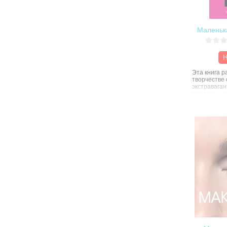
которое от
индивидуал
образу жизн
Маленька
Н
Эта книга р
творчестве
экстравага
женщин в и
Скиапарелл
сочетающие
сюрреалист
ультрасовре
творения Э
шедевром -
ювелирных 
до нарядов,
Сальвадоро
Великолепн
уникальные
заворажива
мира делают
замечатель
ценителей 