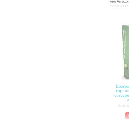
ера Amazon
успіху нова
роду посібн
хоче створи
захопливо 
розвиток A
створення к
початку 19
одним із п
можливості
розкриває 
Amazon Дже
найвидатні
сучасності
ідей, та в 
Безос дисц
педантично 
життя, лам
загальнопр
запроваджу
Возвр
короле
сотворе
и