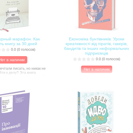
урный марафон. Как
Економіка бунтівників. Уроки
ть книгу за 30 дней
креативності від піратів, гакерів,
бандитів та інших неформальних
0.0
(
0
голосов)
підприємців
0.0
(
0
голосов)
Нет в наличии
ечтали писать, но никак не
Нет в наличии
йти к делу? Эта книга
лшебным пинком", который
Виявляється, не всі грандіозні ідеї та
чать. Крис Бейти,
підприємницькі винаходи родом із
 литературного марафона
Кремнієвої долини. Вони приходять
vel Writing Month", в
також із велелюдних вулиць
орого сотни тысяч
Шеньчженя, із затоплених
 пишут свои рассказы за
прибережних міст Таїланду й навіть із
ится своими секретами и
в’язниць Сомалі. Ця книжка — про
ми, позволяющими
унікальних людей, які рухають світ,
ороший рассказ за
однак залишаються нікому не
ремя. Понедельный план
відомими. Це новатори-бунтівники:
оможет справиться с
пірати, комп’ютерні гакери,
а месяц как новичку, так и
пранкстери та колишні лідери
исателю, а анекдоты,
вуличних банд. На відміну від
учаи и истории успеха
стандартних підприємців, вони