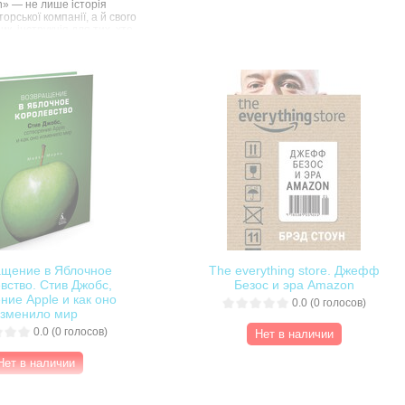
» — не лише історія
торської компанії, а й свого
ик, інструкція для тих, хто
ти свій бізнес. Бред Стоун
пише про зародження і
mazon — від часів
омпанії на Волл-стріт на
90-х і дотепер. Amazon
ерших побачив необмежені
 інтернету. Стоун
секрет успіху засновника
ффа Безоса, одного із
ших бізнес-лідерів
 і невтомного генератора
деталях розповідає, як
ипліновано і подекуди
втілює новаторські ідеї у
ає стереотипи і не визнає
ийнятих правил,
ючи натомість свої.
ащение в Яблочное
The everything store. Джефф
вство. Стив Джобс,
Безос и эра Amazon
ние Apple и как оно
0.0
(
0
голосов)
зменило мир
0.0
(
0
голосов)
Нет в наличии
Нет в наличии