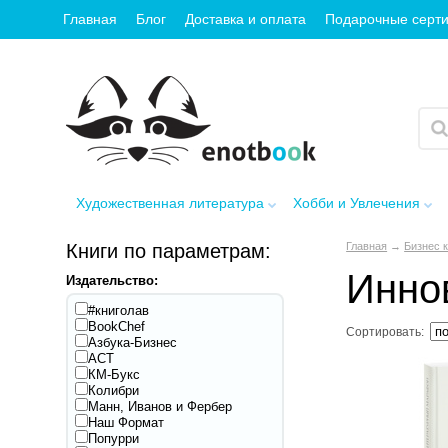
Главная
Блог
Доставка и оплата
Подарочные серт
Художественная литература
Хобби и Увлечения
Книги по параметрам:
Главная
→
Бизнес 
Инно
Издательство:
#книголав
BookChef
Сортировать:
Азбука-Бизнес
АСТ
КМ-Букс
Колибри
Манн, Иванов и Фербер
Наш Формат
Попурри