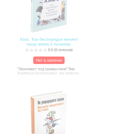
Хаос. Как беспорядок меняет
нашу жизнь к лучшему
0.0
(
0
голосов)
Нет в наличии
"Экономист под прикрытием" Тим
Харфорд рассказывает, как немного
беспорядка и хаоса могут сделать вас
креативнее и продуктивнее. Идея, на
которой основана эта книга, в том, что
мы часто поддаемся соблазну
"опрятного разума", когда на самом
деле нам лучше поддаться
определённой степени беспорядка.
Это относится к публичному оратору,
который остается верным сценарию,
военачальнику, который тщательно
прорабатывает стратегию, писателю,
который стремится не отвлекаться,
политику, который ставит измеримые
цели в сфере общественных услуг,