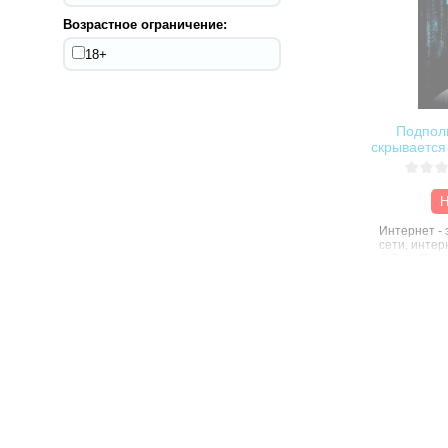
Возрастное ограничение:
18+
Подполь
скрывается
Н
Интернет - 
сети, интер
сайты. Есть
Интернета 
подполье, г
анонимност
открыто тол
найти все, ч
то, что зап
книге будут
"Подпольно