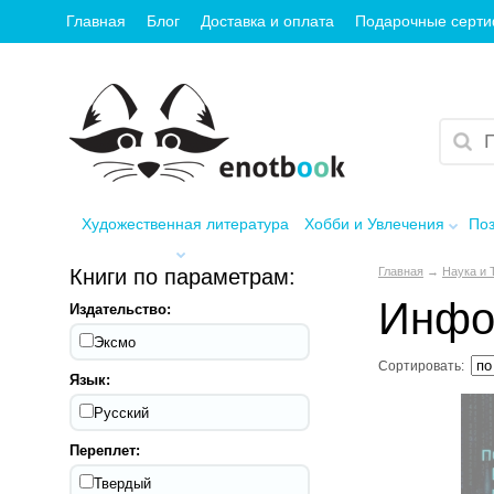
Главная
Блог
Доставка и оплата
Подарочные серт
Художественная литература
Хобби и Увлечения
Поз
Книги по параметрам:
Главная
→
Наука и 
Инфо
Издательство:
Эксмо
Сортировать:
Язык:
Русский
Переплет:
Твердый