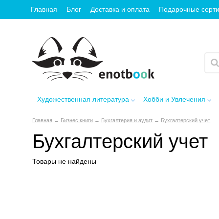
Главная
Блог
Доставка и оплата
Подарочные серт
Художественная литература
Хобби и Увлечения
Главная
→
Бизнес книги
→
Бухгалтерия и аудит
→
Бухгалтерский учет
Бухгалтерский учет
Товары не найдены