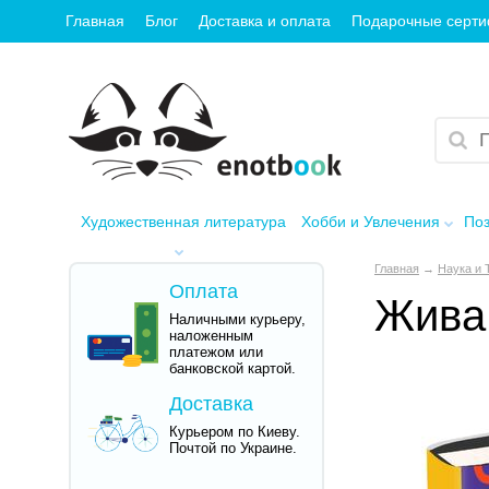
Главная
Блог
Доставка и оплата
Подарочные серт
Художественная литература
Хобби и Увлечения
Поз
Главная
→
Наука и 
Оплата
Жива
Наличными курьеру,
наложенным
платежом или
банковской картой.
Доставка
Курьером по Киеву.
Почтой по Украине.