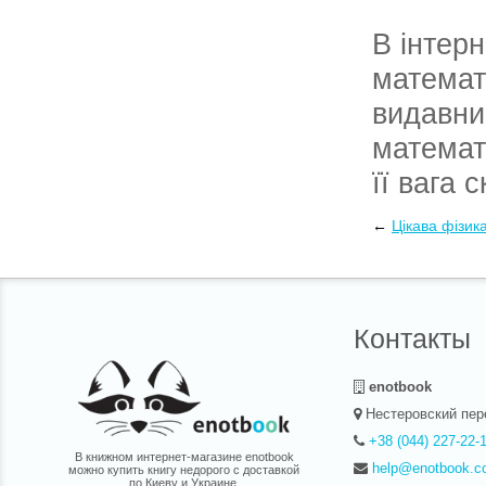
В інтер
математ
видавни
математ
її вага
Києву к
←
Цікава фізик
можна у
Контакты
enotbook
Нестеровский пер
+38 (044) 227-22-
В книжном интернет-магазине enotbook
help@enotbook.c
можно купить книгу недорого с доставкой
по Киеву и Украине.