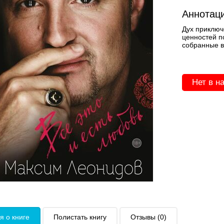
Аннотаци
Дух приключ
ценностей п
собранные в 
Нет в н
 о книге
Полистать книгу
Отзывы (0)