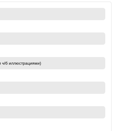
и ч/б иллюстрациями)