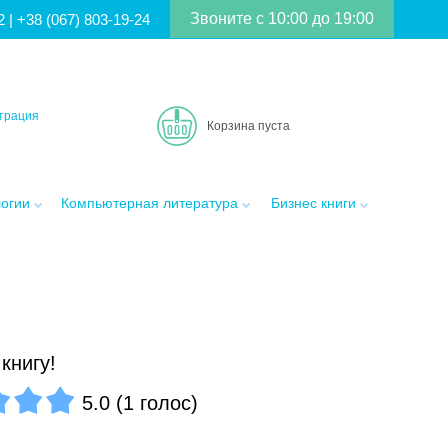
Звоните с 10:00 до 19:00
2
|
+38 (067) 803-19-24
трация
Корзина пуста
логии
Компьютерная литература
Бизнес книги
книгу!
5.0
(
1
голос
)