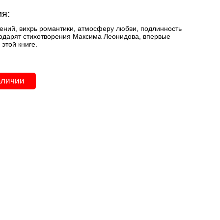
я:
ений, вихрь романтики, атмосферу любви, подлинность
одарят стихотворения Максима Леонидова, впервые
этой книге.
аличии