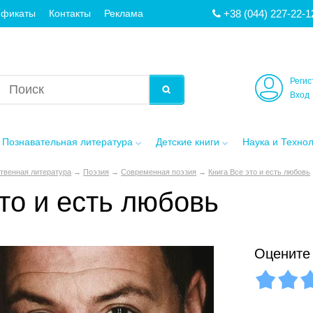
+38 (044) 227-22-1
ификаты
Контакты
Реклама
Регис
Вход
Познавательная литература
Детские книги
Наука и Техно
твенная литература
→
Поэзия
→
Современная поэзия
→
Книга Все это и есть любовь
то и есть любовь
Оцените 