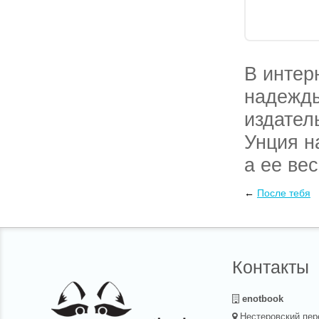
В интер
надежды
издател
Унция н
а ее ве
Киеву к
←
После тебя
можно у
Контакты
enotbook
Нестеровский пер