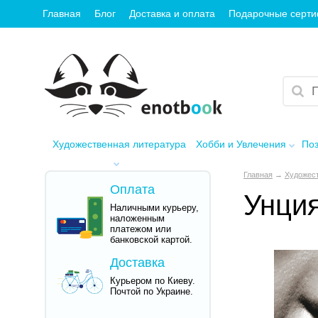
Главная
Блог
Доставка и оплата
Подарочные серт
Художественная литература
Хобби и Увлечения
Поз
Главная
→
Художест
Оплата
Унци
Наличными курьеру,
наложенным
платежом или
банковской картой.
Доставка
Курьером по Киеву.
Почтой по Украине.