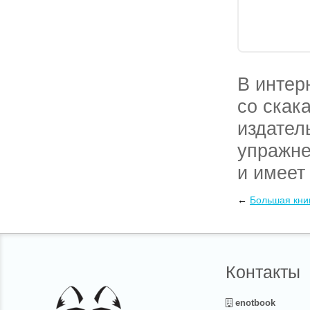
В интер
со скак
издател
упражне
и имеет 
доставк
←
Большая кни
почтовы
Контакты
enotbook