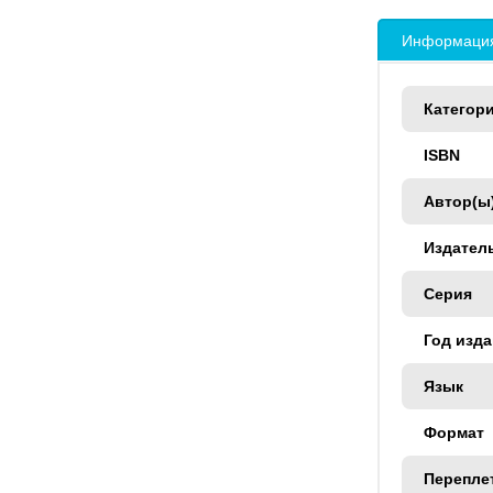
Информация
Категор
ISBN
Автор(ы
Издател
Серия
Год изд
Язык
Формат
Перепле