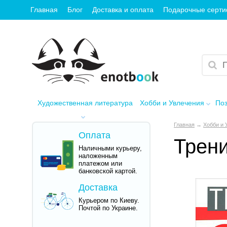
Главная
Блог
Доставка и оплата
Подарочные серт
Художественная литература
Хобби и Увлечения
Поз
Главная
→
Хобби и 
Оплата
Трени
Наличными курьеру,
наложенным
платежом или
банковской картой.
Доставка
Курьером по Киеву.
Почтой по Украине.