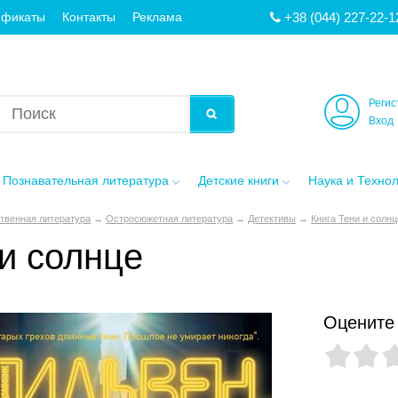
+38 (044) 227-22-1
ификаты
Контакты
Реклама
Регис
Вход
Познавательная литература
Детские книги
Наука и Техно
твенная литература
→
Остросюжетная литература
→
Детективы
→
Книга Тени и солнц
и солнце
Оцените 