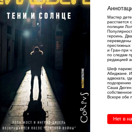
Аннотаци
Мастер дете
расстается 
полиции Лол
Популярност
героинь. Дв
переведены 
престижных 
и Гран-при 
по следам п
редакцией а
Шеф парижск
Абиджане. И
адвоката, гд
подозрению 
Саша Дюген.
собственное
Вскоре обе п
Нет в н