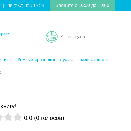
Звоните с 10:00 до 19:00
2
|
+38 (067) 803-19-24
трация
Корзина пуста
логии
Компьютерная литература
Бизнес книги
е
книгу!
0.0
(
0
голосов
)