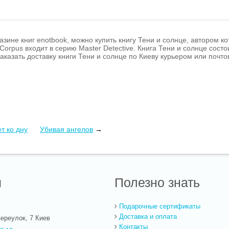
азине книг enotbook, можно купить книгу Тени и солнце, автором к
Corpus входит в серию Master Detective. Книга Тени и солнце состо
 Заказать доставку книги Тени и солнце по Киеву курьером или поч
т ко дну
Убивая ангелов
→
ы
Полезно знать
Подарочные сертификаты
Доставка и оплата
ереулок, 7
Киев
Контакты