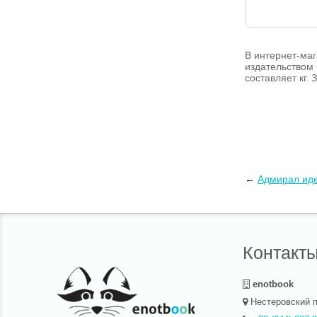
В интернет-маг
издательством 
составляет кг.
←
Адмирал иде
Контакт
enotbook
Нестеровский п