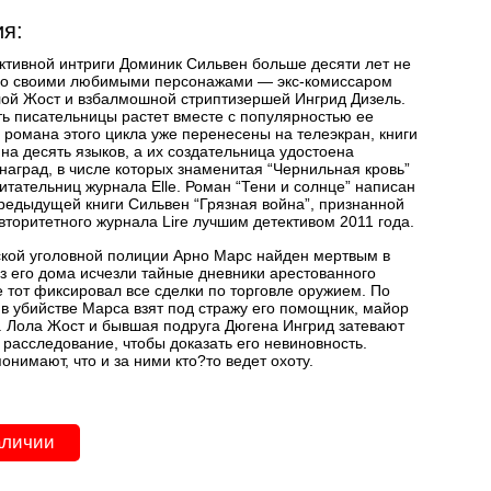
я:
ктивной интриги Доминик Сильвен больше десяти лет не
со своими любимыми персонажами — экс-комиссаром
ой Жост и взбалмошной стриптизершей Ингрид Дизель.
ь писательницы растет вместе с популярностью ее
а романа этого цикла уже перенесены на телеэкран, книги
на десять языков, а их создательница удостоена
наград, в числе которых знаменитая “Чернильная кровь”
читательниц журнала Elle. Роман “Тени и солнце” написан
редыдущей книги Сильвен “Грязная война”, признанной
вторитетного журнала Lire лучшим детективом 2011 года.
ой уголовной полиции Арно Марс найден мертвым в
з его дома исчезли тайные дневники арестованного
е тот фиксировал все сделки по торговле оружием. По
в убийстве Марса взят под стражу его помощник, майор
 Лола Жост и бывшая подруга Дюгена Ингрид затевают
 расследование, чтобы доказать его невиновность.
онимают, что и за ними кто?то ведет охоту.
аличии