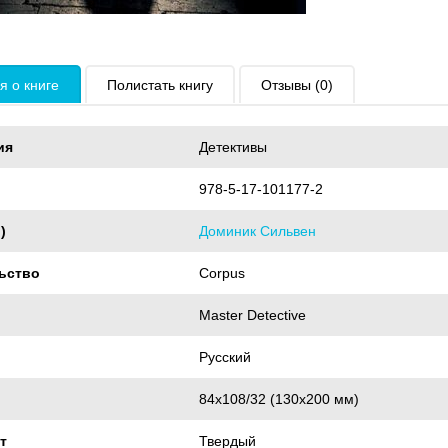
 о книге
Полистать книгу
Отзывы (0)
ия
Детективы
978-5-17-101177-2
)
Доминик Сильвен
ьство
Corpus
Master Detective
Русский
84x108/32 (130x200 мм)
т
Твердый