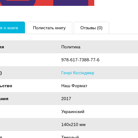
 о книге
Полистать книгу
Отзывы (0)
ия
Политика
978-617-7388-77-6
)
Генрі Кіссінджер
ьство
Наш Формат
ания
2017
Украинский
140x210 мм
т
Твердый