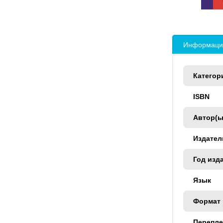
Информация
Категор
ISBN
Автор(ы
Издател
Год изд
Язык
Формат
Перепле