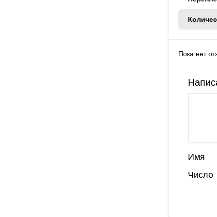
Количес
Пока нет от
Напис
Имя
Число