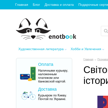
Главная
Блог
Доставка и оплата
Подарочные серт
Художественная литература
Хобби и Увлечения
Главная
→
Познава
Оплата
Світо
Наличными курьеру,
наложенным
істор
платежом или
банковской картой.
Доставка
Курьером по Киеву.
Почтой по Украине.