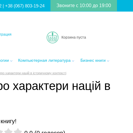
Звоните с 10:00 до 19:00
2
|
+38 (067) 803-19-24
трация
Корзина пуста
логии
Компьютерная литература
Бизнес книги
ро характери націй в історичному контексті
о характери націй в
книгу!
0.0
(
0
голосов
)