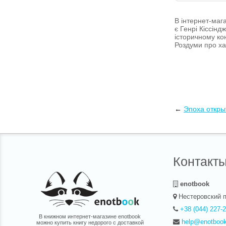
В інтернет-мага
є Генрі Кіссін
історичному кон
Роздуми про ха
←
Эпоха откры
Контакт
enotbook
Нестеровский п
+38 (044) 227-
В книжном интернет-магазине enotbook
help@enotboo
можно купить книгу недорого с доставкой