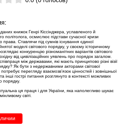
я:
даних книжок Генрі Кіссінджера, уславленого й
о політолога, осмислює підстави сучасної кризи
 права. Ставлячи під сумнів існування єдиної
нятої моделі світового порядку, у своєму історичному
 розглядає конкуренцію різноманітних варіантів світового
охідну від цивілізаційних уявлень про порядок загалом.
півпраця між державами, які мають принципово різні візії
рядку? Як бути з недержавними акторами світової
 потребує перегляду взаємозв’язок цінностей і зовнішньої
 та інші гострі питання розглянуто в контексті можливих
го порядку.
туальна ця праця і для України, яка наполегливо шукає
мінливому світі.
аличии