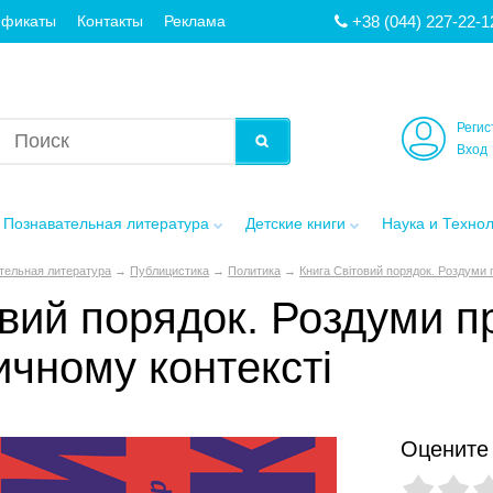
+38 (044) 227-22-1
ификаты
Контакты
Реклама
Регис
Вход
Познавательная литература
Детские книги
Наука и Техно
тельная литература
→
Публицистика
→
Политика
→
Книга Світовий порядок. Роздуми п
вий порядок. Роздуми пр
ичному контексті
Оцените 