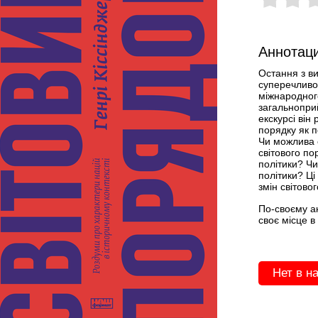
Аннотаци
Остання з ви
суперечливог
міжнародного
загальноприй
екскурсі він
порядку як п
Чи можлива с
світового по
політики? Чи
політики? Ці
змін світово
По-своєму ак
своє місце в 
Нет в н