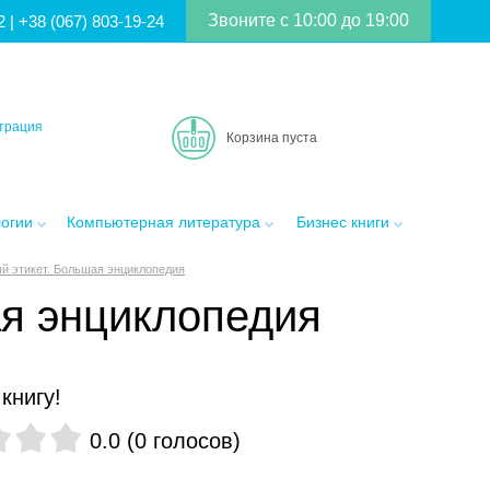
Звоните с 10:00 до 19:00
2
|
+38 (067) 803-19-24
трация
Корзина пуста
логии
Компьютерная литература
Бизнес книги
й этикет. Большая энциклопедия
я энциклопедия
книгу!
0.0
(
0
голосов
)