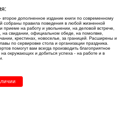
я:
- второе дополненное издание книги по современному
ней собраны правила поведения в любой жизненной
ри приеме на работу и увольнении, на деловой встрече,
, на свидании, официальном обеде, на помолвке,
нчании, крестинах, новоселье, за границей. Расширены и
лавы по сервировке стола и организации праздника.
ертов помогут вам всегда производить благоприятное
 на окружающих и добиться успеха - на работе и в
и.
аличии