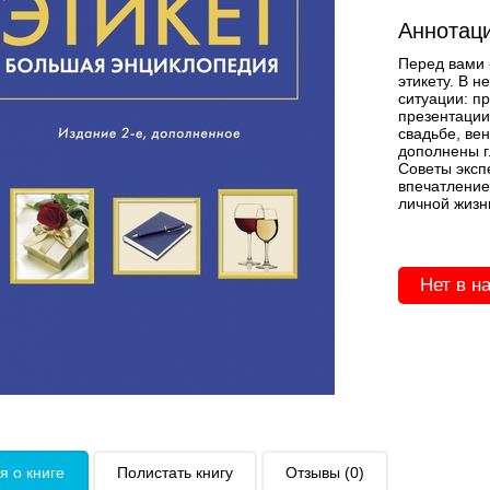
Аннотаци
Перед вами 
этикету. В 
ситуации: п
презентации
свадьбе, ве
дополнены г
Советы эксп
впечатление
личной жизн
Нет в н
 о книге
Полистать книгу
Отзывы (0)