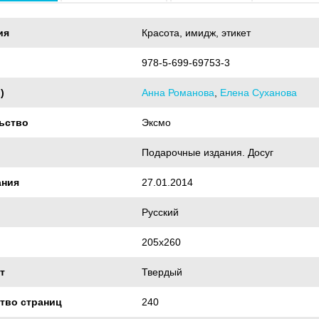
ия
Красота, имидж, этикет
978-5-699-69753-3
)
Анна Романова
,
Елена Суханова
ьство
Эксмо
Подарочные издания. Досуг
ания
27.01.2014
Русский
205x260
т
Твердый
тво страниц
240