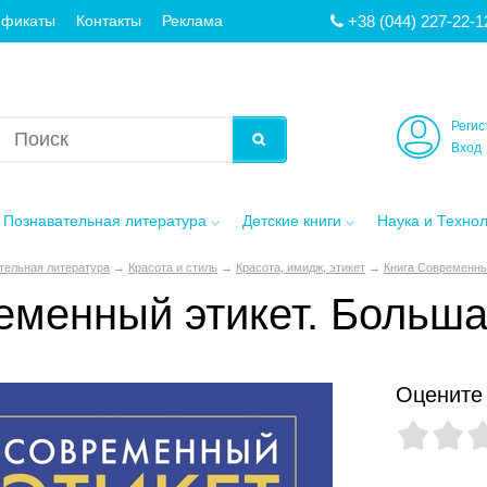
+38 (044) 227-22-1
ификаты
Контакты
Реклама
Регис
Вход
Познавательная литература
Детские книги
Наука и Техно
тельная литература
→
Красота и стиль
→
Красота, имидж, этикет
→
Книга Современны
еменный этикет. Больша
Оцените 