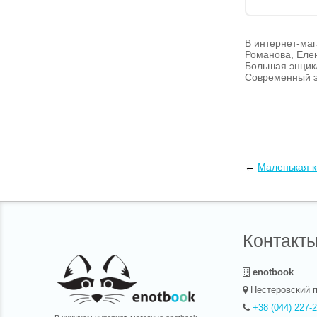
В интернет-маг
Романова, Елен
Большая энцикл
Современный э
←
Маленькая к
Контакт
enotbook
Нестеровский п
+38 (044) 227-