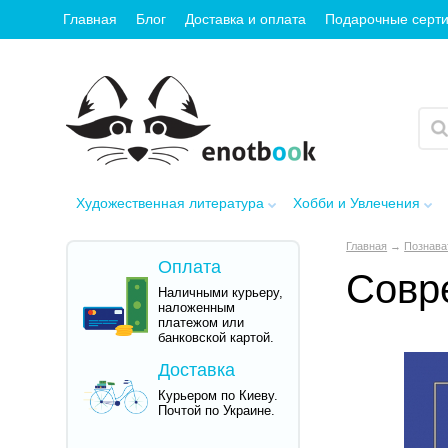
Главная
Блог
Доставка и оплата
Подарочные серт
Художественная литература
Хобби и Увлечения
Главная
→
Познава
Оплата
Совр
Наличными курьеру,
наложенным
платежом или
банковской картой.
Доставка
Курьером по Киеву.
Почтой по Украине.