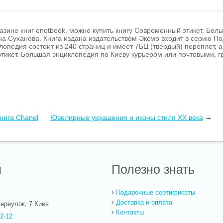
азине книг enotbook, можно купить книгу Современный этикет. Бол
а Суханова. Книга издана издательством Эксмо входит в серию По
опедия состоит из 240 страниц и имеет 7БЦ (твердый) переплет, а е
тикет. Большая энциклопедия по Киеву курьером или почтовыми, г
нига Сhanel
Ювелирные украшения и иконы стиля XX века
→
ы
Полезно знать
Подарочные сертификаты
Доставка и оплата
ереулок, 7
Киев
Контакты
22-12