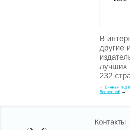
В интер
другие 
издател
лучших 
232 стра
Заказат
←
Винный гид п
Вселенной
→
курьеро
нас.
Контакты