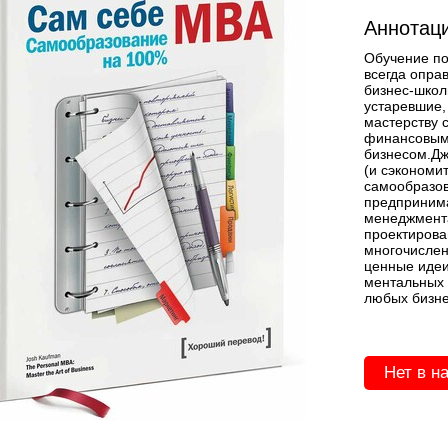
Аннотаци
Обучение по
всегда опра
бизнес-школ
устаревшие,
мастерству 
финансовым
бизнесом.Дж
(и сэкономи
самообразов
предпринима
менеджмента
проектирова
многочислен
ценные идеи
ментальных 
любых бизне
Нет в н