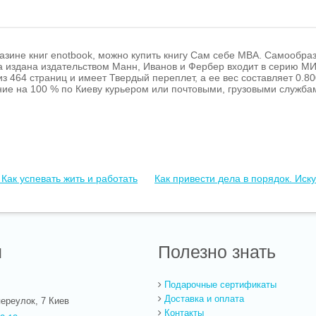
азине книг enotbook, можно купить книгу Сам себе MBA. Самообра
а издана издательством Манн, Иванов и Фербер входит в серию М
из 464 страниц и имеет Твердый переплет, а ее вес составляет 0.80
ие на 100 % по Киеву курьером или почтовыми, грузовыми службам
Как успевать жить и работать
Как привести дела в порядок. Иск
ы
Полезно знать
Подарочные сертификаты
Доставка и оплата
ереулок, 7
Киев
Контакты