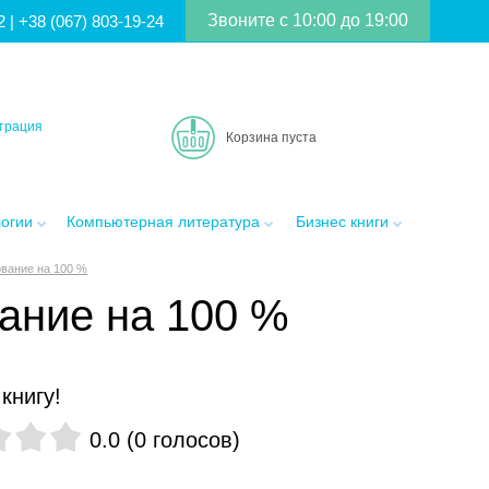
Звоните с 10:00 до 19:00
2
|
+38 (067) 803-19-24
трация
Корзина пуста
логии
Компьютерная литература
Бизнес книги
вание на 100 %
ание на 100 %
книгу!
0.0
(
0
голосов
)