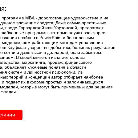
я:
 программе МВА - дорогостоящее удовольствие и не
вданное вложение средств. Даже самые престижные
ы, вроде Гарвардской или Уортонской, предлагают
 шаблонные программы, которые научат вас скорее
создания слайдов в PowerPoint и бесполезным
 моделям, чем работающим методам управления
ош Кауфман уверен: вы добьетесь больших результатов
те сотни и даже тысячи долларов), если займетесь
анием. В своей книге он излагает основы
тельства, маркетинга, продаж, финансового
, объясняет ключевые понятия в области
ния систем и личностной психологии. Из
ных теорий и концепций автор отбирает наиболее
 и подает их в форме простых и запоминающихся
моделей, которые могут быть применены для решения
с-задач.
аличии