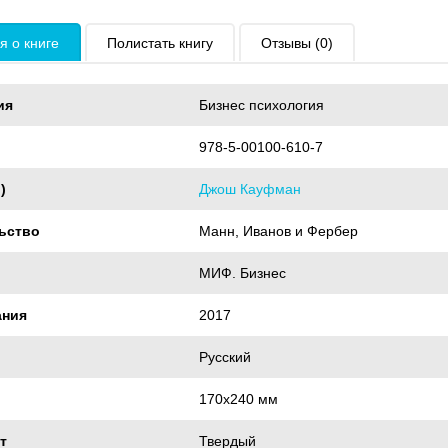
 о книге
Полистать книгу
Отзывы (0)
ия
Бизнес психология
978-5-00100-610-7
)
Джош Кауфман
ьство
Манн, Иванов и Фербер
МИФ. Бизнес
ания
2017
Русский
170x240 мм
т
Твердый