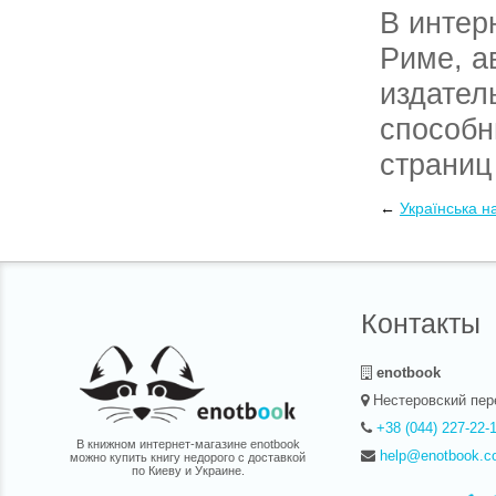
В интер
Риме, а
издател
способн
страниц
доставк
←
Українська на
грузовы
Контакты
enotbook
Нестеровский пер
+38 (044) 227-22-
В книжном интернет-магазине enotbook
help@enotbook.c
можно купить книгу недорого с доставкой
по Киеву и Украине.