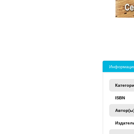
Информация
Категор
ISBN
Автор(ы
Издател