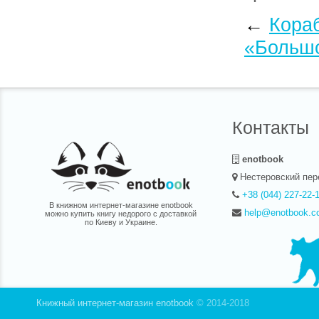
384 стр
←
Кора
0,32 кг
«Большо
«Громов
почтовы
Контакты
enotbook
Нестеровский пер
+38 (044) 227-22-
В книжном интернет-магазине enotbook
help@enotbook.c
можно купить книгу недорого с доставкой
по Киеву и Украине.
Книжный интернет-магазин enotbook
© 2014-2018