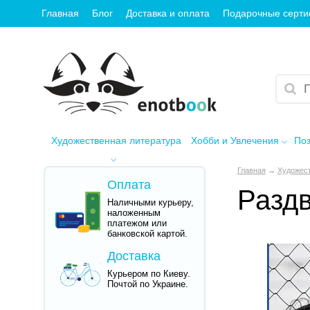
Главная
Блог
Доставка и оплата
Подарочные серт
Художественная литература
Хобби и Увлечения
Поз
Главная
→
Художест
Оплата
Раздв
Наличными курьеру,
наложенным
платежом или
банковской картой.
Доставка
Курьером по Киеву.
Почтой по Украине.