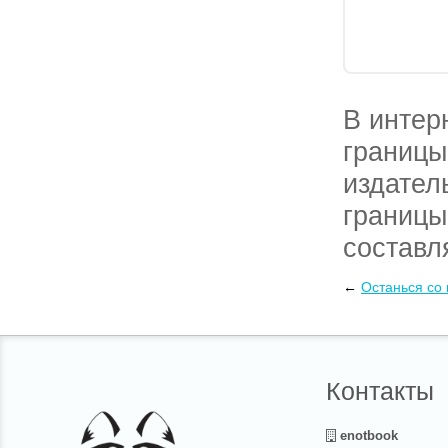
В интер
границы
издател
границы
составл
курьеро
←
Останься со
нас.
Контакты
enotbook