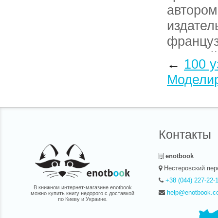
автором
издател
француз
женской
←
100 у
Твердый 
Модели
книги П
для нач
службам
Контакты
enotbook
Нестеровский пер
+38 (044) 227-22-
В книжном интернет-магазине enotbook
help@enotbook.c
можно купить книгу недорого с доставкой
по Киеву и Украине.