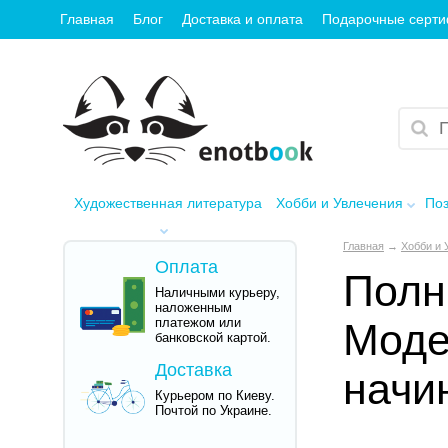
Главная
Блог
Доставка и оплата
Подарочные серт
Художественная литература
Хобби и Увлечения
Поз
Главная
→
Хобби и 
Оплата
Полн
Наличными курьеру,
наложенным
платежом или
Моде
банковской картой.
Доставка
начи
Курьером по Киеву.
Почтой по Украине.