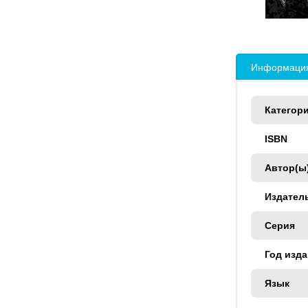
Информация
Категор
ISBN
Автор(ы
Издател
Серия
Год изд
Язык