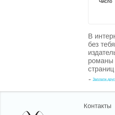
Число
В интер
без теб
издател
романы 
страниц
доставк
←
Заплати дру
почтовы
Контакты