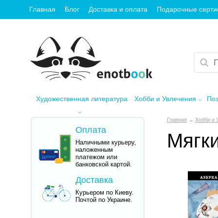
Главная
Блог
Доставка и оплата
Подарочные серт
Художественная литература
Хобби и Увлечения
Поз
Главная
→
Хобби и 
Оплата
Мягки
Наличными курьеру,
наложенным
платежом или
банковской картой.
Доставка
Курьером по Киеву.
Почтой по Украине.