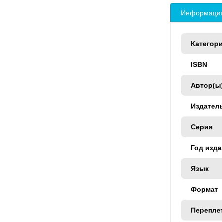
Информация
Категор
ISBN
Автор(ы
Издател
Серия
Год изд
Язык
Формат
Перепле