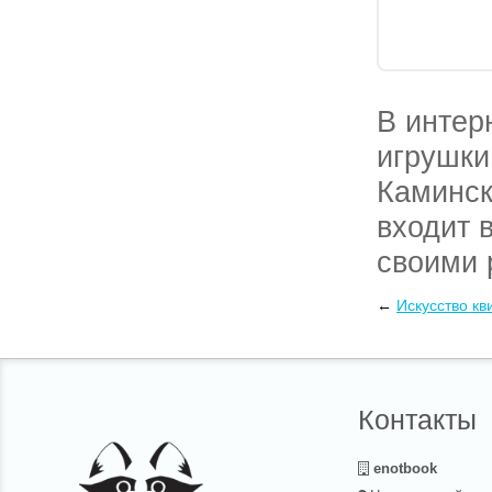
В интер
игрушки
Каминск
входит 
своими 
вес сост
←
Искусство кв
своими 
службам
Контакты
enotbook