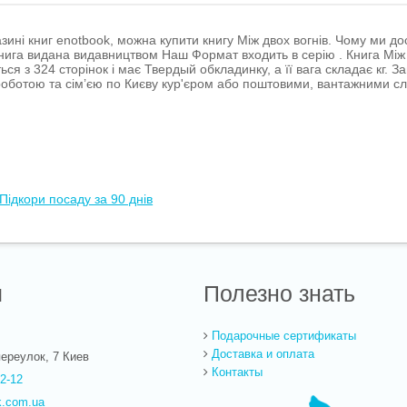
зині книг enotbook, можна купити книгу Між двох вогнів. Чому ми до
нига видана видавництвом Наш Формат входить в серію . Книга Між 
ься з 324 сторінок і має Твердый обкладинку, а її вага складає кг. З
оботою та сім’єю по Києву кур'єром або поштовими, вантажними сл
Підкори посаду за 90 днів
ы
Полезно знать
Подарочные сертификаты
Доставка и оплата
ереулок, 7
Киев
Контакты
22-12
k.com.ua