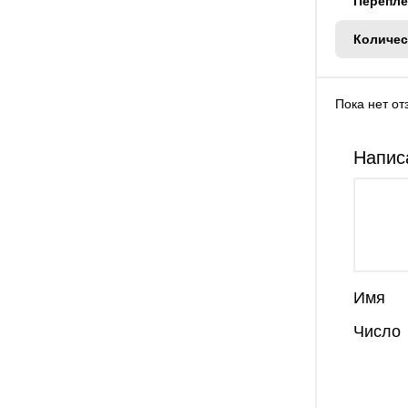
Перепле
Количес
Пока нет от
Напис
Имя
Число