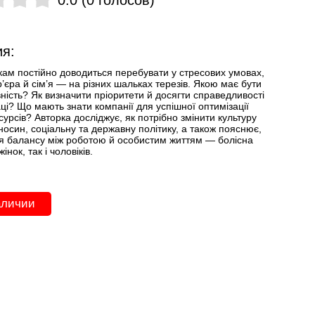
я:
кам постійно доводиться перебувати у стресових умовах,
р’єра й сім’я — на різних шальках терезів. Якою має бути
ність? Як визначити пріоритети й досягти справедливості
ці? Що мають знати компанії для успішної оптимізації
урсів? Авторка досліджує, як потрібно змінити культуру
носин, соціальну та державну політику, а також пояснює,
я балансу між роботою й особистим життям — болісна
інок, так і чоловіків.
аличии