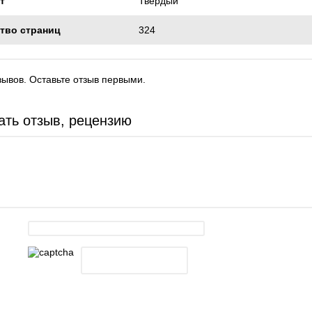
т
Твердый
тво страниц
324
зывов. Оставьте отзыв первыми.
ать отзыв, рецензию