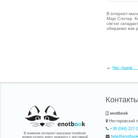
В інтернет-мага
Марі Слотер. К
сім’єю складаєт
обираємо між р
←
Час пішов… 
Контакт
enotbook
Нестеровский п
+38 (044) 227-
В книжном интернет-магазине enotbook
help@enotboo
можно купить книгу недорого с доставкой