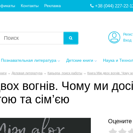
+38 (044) 227-22-1
ификаты
Контакты
Реклама
Регис
Вход
Познавательная литература
Детские книги
Наука и Техно
книги
→
Деловая литература
→
Карьера, поиск работы
→
Книга Між двох вогнів. Чому м
вох вогнів. Чому ми дос
ою та сім’єю
Оцените 