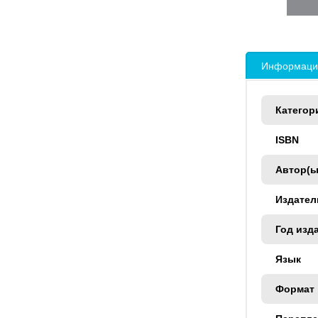
Информация
Категор
ISBN
Автор(ы
Издател
Год изд
Язык
Формат