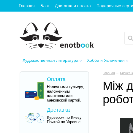
Главная
Блог
Доставка и оплата
Подарочные серт
Художественная литература
Хобби и Увлечения
Главная
→
Бизнес 
Оплата
Між д
Наличными курьеру,
наложенным
робот
платежом или
банковской картой.
Доставка
Курьером по Киеву.
Почтой по Украине.