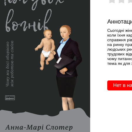
Аннотаци
Сьогодні жін
коли їхня ка
справжня рів
на ринку пра
людських рес
трудових від
чому питанн
тема як для ж
Нет в н