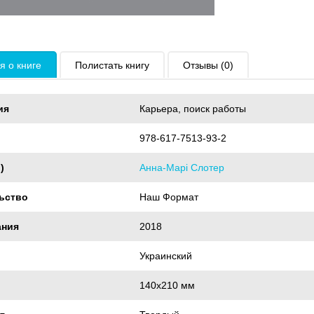
 о книге
Полистать книгу
Отзывы (0)
ия
Карьера, поиск работы
978-617-7513-93-2
)
Анна-Марі Слотер
ьство
Наш Формат
ания
2018
Украинский
140x210 мм