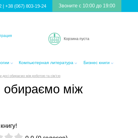
Звоните с 10:00 до 19:00
2
|
+38 (067) 803-19-24
трация
Корзина пуста
логии
Компьютерная литература
Бизнес книги
и досі обираємо між роботою та сім’єю
і обираємо між
книгу!
0.0
(
0
голосов
)