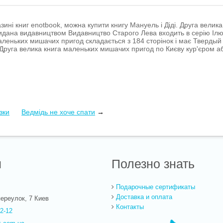
азині книг enotbook, можна купити книгу Мануель і Діді. Друга вели
идана видавництвом Видавництво Старого Лева входить в серію Ілюстр
аленьких мишачих пригод складається з 184 сторінок і має Твердый о
. Друга велика книга маленьких мишачих пригод по Києву кур'єром 
зки
Ведмідь не хоче спати
→
ы
Полезно знать
Подарочные сертификаты
Доставка и оплата
ереулок, 7
Киев
Контакты
22-12