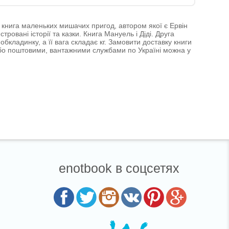
ка книга маленьких мишачих пригод, автором якої є Ервін
овані історії та казки. Книга Мануель і Діді. Друга
бкладинку, а її вага складає кг. Замовити доставку книги
або поштовими, вантажними службами по Україні можна у
enotbook в соцсетях