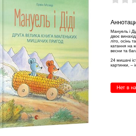
Аннотаци
Мануель і Ді
двоє винахі
літо, осінь 
катання на к
весни та баг
24 мишачі іс
картинки, – 
Нет в н