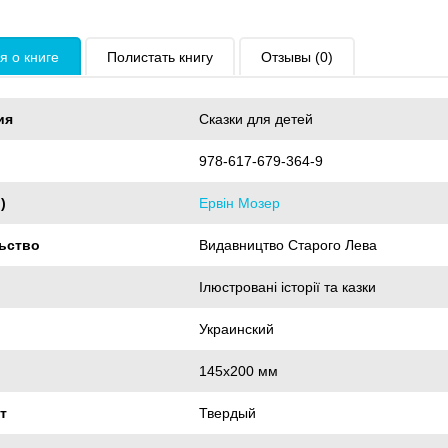
 о книге
Полистать книгу
Отзывы (0)
ия
Сказки для детей
978-617-679-364-9
)
Ервін Мозер
ьство
Видавництво Старого Лева
Ілюстровані історії та казки
Украинский
145х200 мм
т
Твердый