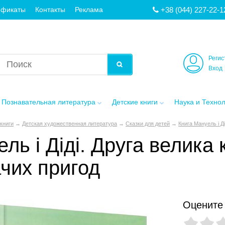
+38 (044) 227-22-1
ификаты
Контакты
Реклама
Регис
Вход
Познавательная литература
Детские книги
Наука и Техно
книги
→
Детская художественная литература
→
Сказки для детей
→
Книга Мануель і Д
ль і Діді. Друга велика
чих пригод
Оцените 