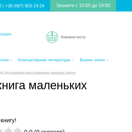
Звоните с 10:00 до 19:00
2
|
+38 (067) 803-19-24
трация
Корзина пуста
логии
Компьютерная литература
Бизнес книги
іді. Друга велика книга маленьких мишачих пригод
 книга маленьких
книгу!
0.0
(
0
голосов
)