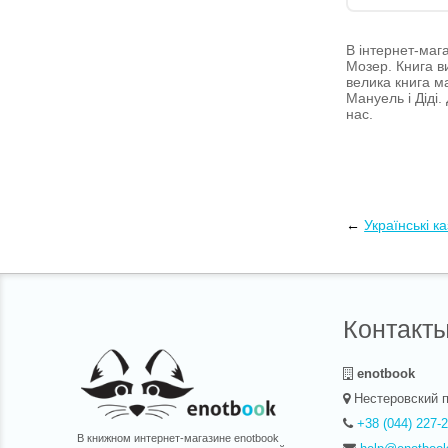
В інтернет-маг
Мозер. Книга в
велика книга м
Мануель і Діді
нас.
←
Українські ка
Контакт
enotbook
Нестеровский п
+38 (044) 227-
В книжном интернет-магазине enotbook