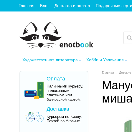
Главная
Блог
Доставка и оплата
Подарочные серт
Художественная литература
Хобби и Увлечения
Главная
→
Детские 
Оплата
Мануе
Наличными курьеру,
наложенным
миша
платежом или
банковской картой.
Доставка
Курьером по Киеву.
Почтой по Украине.