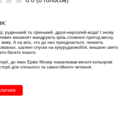
я:
ді, руденький та сіренький, друзі-нерозлий-вода! І знову
дливих мишенят мандрують крізь сповнені пригод весну,
та зиму. А на всіх, хто до них приєднається, чекають
овзанах, шалені спуски на кукурудзомобілі, мишаче свято
ато-багато іншого.
торії, до яких Ервін Мозер намалював веселі кольорові
історії для спільного та самостійного читання.
аличии