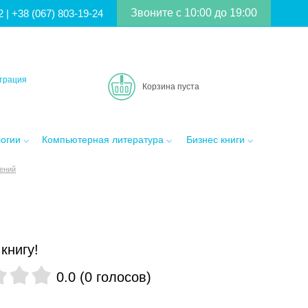
Звоните с 10:00 до 19:00
2
|
+38 (067) 803-19-24
трация
Корзина пуста
логии
Компьютерная литература
Бизнес книги
нений
книгу!
0.0
(
0
голосов
)