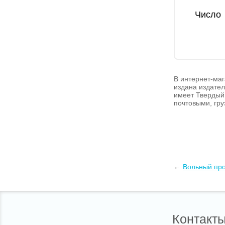
Число
В интернет-маг
издана издател
имеет Твердый 
почтовыми, гру
←
Вольный пр
Контакт