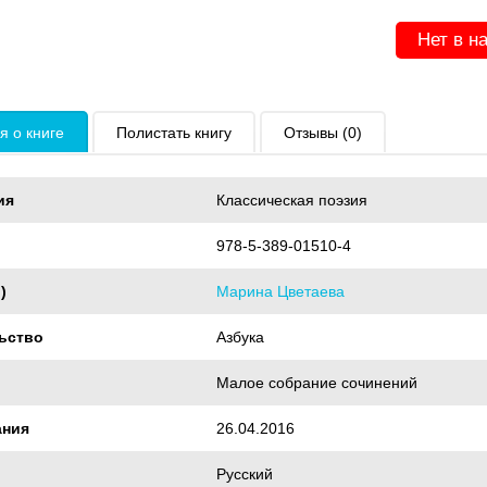
Нет в н
 о книге
Полистать книгу
Отзывы (0)
ия
Классическая поэзия
978-5-389-01510-4
)
Марина Цветаева
ьство
Азбука
Малое собрание сочинений
ания
26.04.2016
Русский