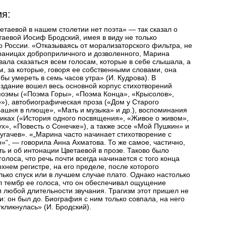
я:
етаевой в нашем столетии нет поэта» — так сказал о
аевой Иосиф Бродский, имея в виду не только
о России. «Отказываясь от морализаторского фильтра, не
границах доброприличного и дозволенного, Марина
вала сказаться всем голосам, которые в себе слышала, а
м, за которые, говоря ее собственными словами, она
бы умереть в семь часов утра» (И. Кудрова). В
здание вошел весь основной корпус стихотворений
поэмы («Поэма Горы», «Поэма Конца», «Крысолов»,
»), автобиографическая проза («Дом у Старого
ашня в плюще», «Мать и музыка» и др.), воспоминания
иках («История одного посвящения», «Живое о живом»,
х», «Повесть о Сонечке»), а также эссе «Мой Пушкин» и
угачев». «„Марина часто начинает стихотворение с
о»“, — говорила Анна Ахматова. То же самое, частично,
ть и об интонации Цветаевой в прозе. Таково было
голоса, что речь почти всегда начинается с того конца
рхнем регистре, на его пределе, после которого
ько спуск или в лучшем случае плато. Однако настолько
л тембр ее голоса, что он обеспечивал ощущение
 любой длительности звучания. Трагизм этот пришел не
и: он был до. Биография с ним только совпала, на него
кликнулась» (И. Бродский).