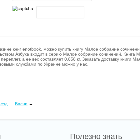
азине книг enotbook, можно купить книгу Малое собрание сочинен
ьством Азбука входит в серию Малое собрание сочинений. Книга М
переплет, а ее вес составляет 0,858 кг. Заказать доставку книги 
зовыми службами по Украине можно у нас.
оезд
Басни
→
ы
Полезно знать