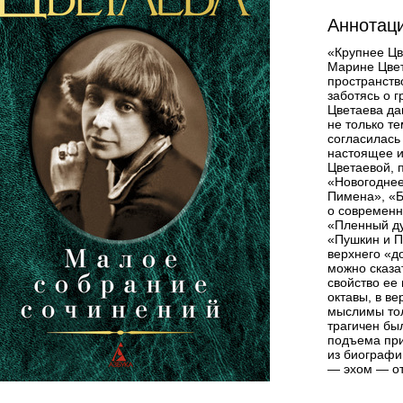
Аннотаци
«Крупнее Цв
Марине Цвет
пространств
заботясь о 
Цветаева да
не только те
согласилась 
настоящее и
Цветаевой, 
«Новогоднее
Пимена», «Б
о современн
«Пленный ду
«Пушкин и П
верхнего «д
можно сказа
свойство ее 
октавы, в ве
мыслимы тол
трагичен бы
подъема при
из биографи
— эхом — от