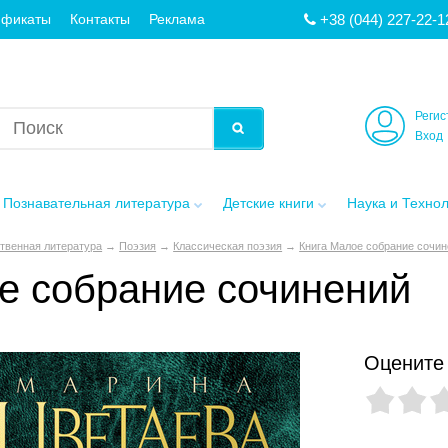
+38 (044) 227-22-1
ификаты
Контакты
Реклама
Регис
Вход
Познавательная литература
Детские книги
Наука и Техно
твенная литература
→
Поэзия
→
Классическая поэзия
→
Книга Малое собрание сочи
е собрание сочинений
Оцените 