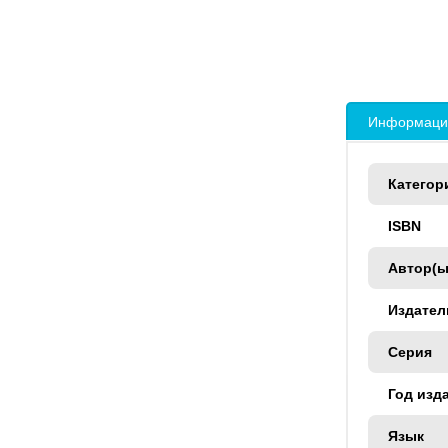
Информация
Категор
ISBN
Автор(ы
Издател
Серия
Год изд
Язык