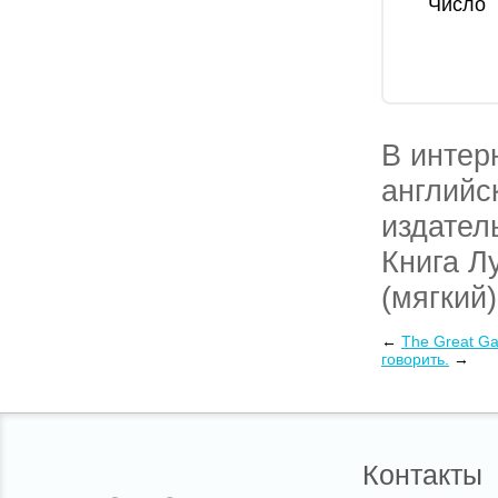
Число
В интер
английс
издател
Книга Л
(мягкий)
книги Л
←
The Great Ga
говорить.
→
почтовы
Контакты