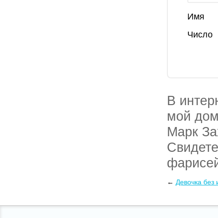
Имя
Число
В интер
мой дом
Марк За
Свидете
фарисей
переплет
←
Девочка без 
Ленком 
курьеро