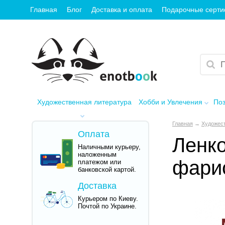
Главная
Блог
Доставка и оплата
Подарочные серт
Художественная литература
Хобби и Увлечения
Поз
Главная
→
Художест
Оплата
Ленко
Наличными курьеру,
наложенным
фари
платежом или
банковской картой.
Доставка
Курьером по Киеву.
Почтой по Украине.