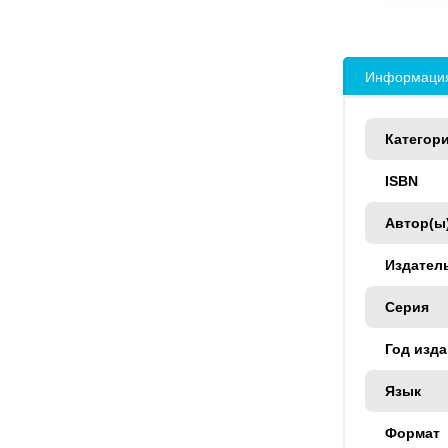
Информация
Категор
ISBN
Автор(ы
Издател
Серия
Год изд
Язык
Формат