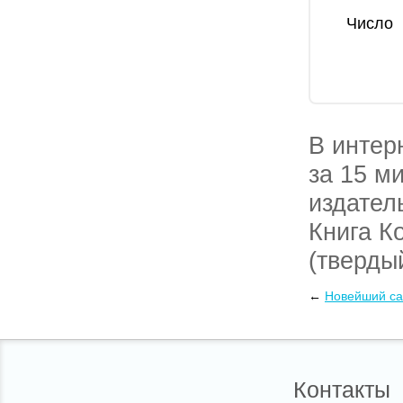
Число
В интер
за 15 м
издател
Книга К
(твердый
книги К
←
Новейший са
грузовы
Контакты