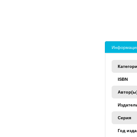
Информация
Категор
ISBN
Автор(ы
Издател
Серия
Год изд