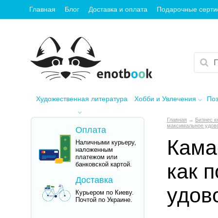
Главная
Блог
Доставка и оплата
Подарочные серт
Художественная литература
Хобби и Увлечения
Поз
Главная
→
Бизнес к
максимальное удово
Оплата
Кама
Наличными курьеру,
наложенным
платежом или
как 
банковской картой.
Доставка
удов
Курьером по Киеву.
Почтой по Украине.