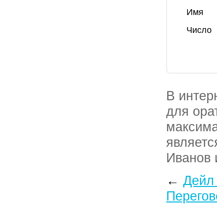
Имя
Число
В интер
для ора
максима
являетс
Иванов 
для ора
←
Дейл
максима
Перегов
страниц 