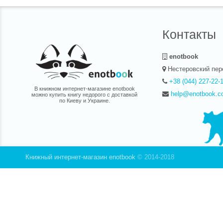
Заказат
как пол
публичн
Контакты
по Укра
enotbook
Нестеровский пер
+38 (044) 227-22-
В книжном интернет-магазине enotbook
help@enotbook.c
можно купить книгу недорого с доставкой
по Киеву и Украине.
Книжный интернет-магазин enotbook
© 2014-2018