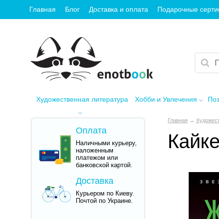
Главная
Блог
Доставка и оплата
Подарочные серт
Художественная литература
Хобби и Увлечения
Поз
Главная
→
Художест
Оплата
Кайк
Наличными курьеру,
наложенным
платежом или
банковской картой.
Доставка
Курьером по Киеву.
Почтой по Украине.