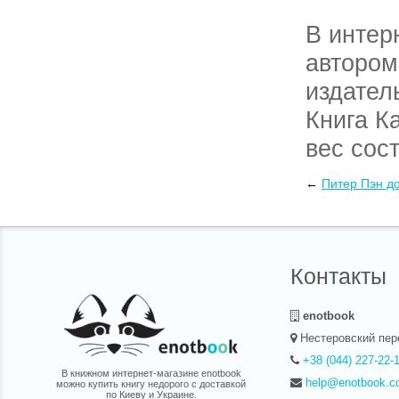
В интер
автором
издател
Книга К
вес сост
курьеро
←
Питер Пэн д
нас.
Контакты
enotbook
Нестеровский пер
+38 (044) 227-22-
В книжном интернет-магазине enotbook
help@enotbook.c
можно купить книгу недорого с доставкой
по Киеву и Украине.