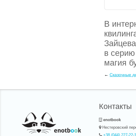
В интер
квилинг
Зайцева
в серию
магия б
вес сост
←
Сказочные д
квилинг
грузовы
Контакты
enotbook
Нестеровский пер
+38 (044) 227-22-