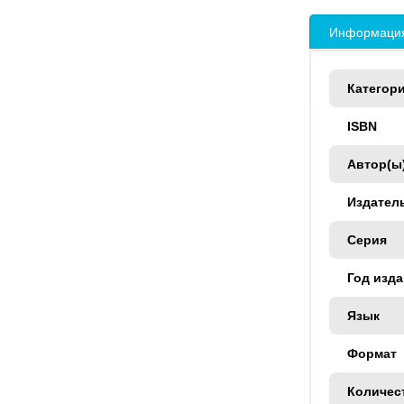
Информация
Категор
ISBN
Автор(ы
Издател
Серия
Год изд
Язык
Формат
Количес