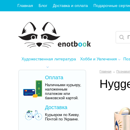
Главная
Блог
Доставка и оплата
Подарочные серт
Художественная литература
Хобби и Увлечения
Поз
Главная
→
Познават
Оплата
Hygge
Наличными курьеру,
наложенным
платежом или
банковской картой.
Доставка
Курьером по Киеву.
Почтой по Украине.