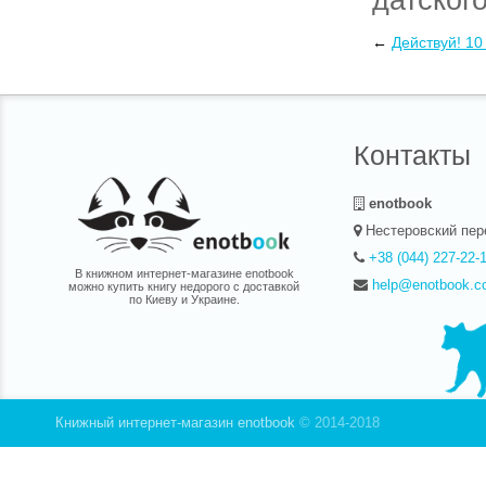
а ее вес
←
Действуй! 10
датског
службам
Контакты
enotbook
Нестеровский пер
+38 (044) 227-22-
В книжном интернет-магазине enotbook
help@enotbook.c
можно купить книгу недорого с доставкой
по Киеву и Украине.
Книжный интернет-магазин enotbook
© 2014-2018