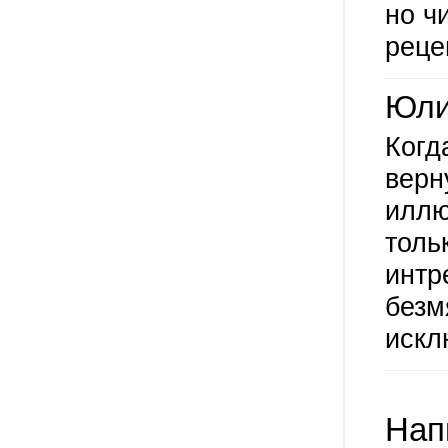
но ч
реце
Юл
Когд
верн
иллю
толь
интр
безм
искл
Нап