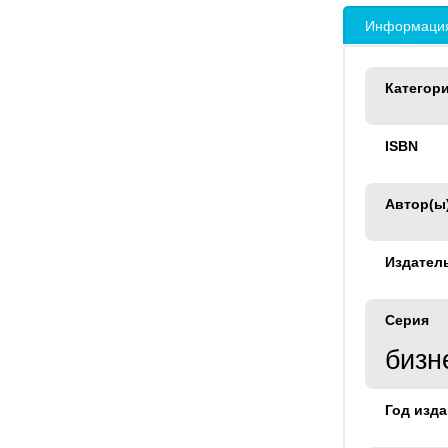
Информация
Категор
ISBN
Автор(ы
Издател
Серия
бизн
Год изд