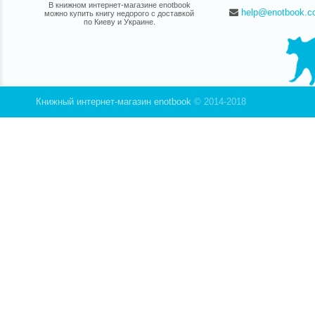
В книжном интернет-магазине enotbook
«Франц
help@enotbook.c
можно купить книгу недорого с доставкой
по Киеву и Украине.
Эта кни
но такж
Книжный интернет-магазин enotbook
© 2014-2018
обрести
свою са