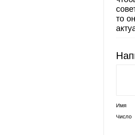
сове
то о
акту
Нап
Имя
Число