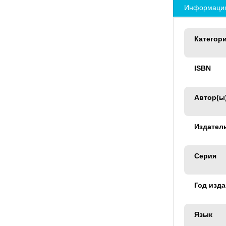
Информация
Категор
ISBN
Автор(ы
Издател
Серия
Год изд
Язык