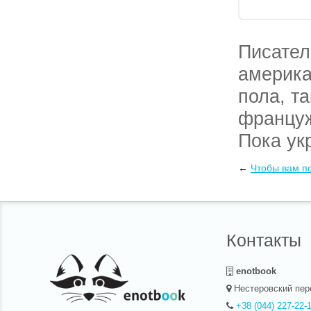
Писател
америка
пола, т
француж
Пока ук
боясь н
←
Чтобы вам п
думают 
Француз
всегда 
Контакты
Если вы
enotbook
отношен
Нестеровский пер
отношен
+38 (044) 227-22-