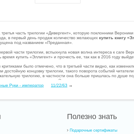
а третья часть трилогии «Дивергент», которую поклонники Вероник
года, в первый день продаж количество желающих
купить книгу «Э
пущена под названием «Преданная».
ервой части трилогии, вспыхнула новая волна интереса к саге Веро
ть время купить «Эллигент» и прочесть ее, так как в 2016 году вый
критиками было отмечено, что в третьей части видно, как изменил
и достойную концовку трилогии, такого поворота событий читател
кательную трилогию, в частности она больше пришлась по душе по
и трилогии, то купить книгу «Эллигент» стоит.
ные Руки - император
11/22/63
→
ы
Полезно знать
Подарочные сертификаты