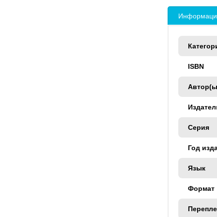
Информация
Категор
ISBN
Автор(ы
Издател
Серия
Год изд
Язык
Формат
Перепле