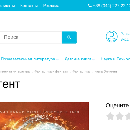
+38 (044) 227-22-1
ификаты
Контакты
Реклама
Регис
Вход
Познавательная литература
Детские книги
Наука и Техно
твенная литература
→
Фантастика и фэнтези
→
Фантастика
→
Книга Эллигент
гент
Оцените 