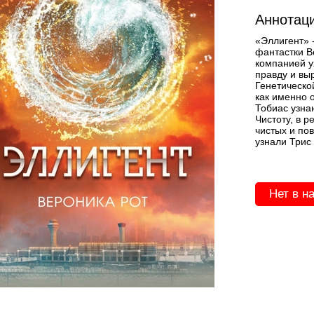
Аннотаци
«Эллигент» 
фантастки В
компанией у
правду и вы
Генетической
как именно 
Тобиас узна
Чистоту, в р
чистых и по
узнали Трис
Нет в н