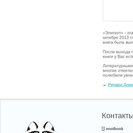
«Элигент» - эт
октябре 2013 
книга была вы
После выхода п
книги у Вас ес
Литературными 
многие отметил
полюбили увле
первые две част
←
Ричард Длин
Контакт
enotbook