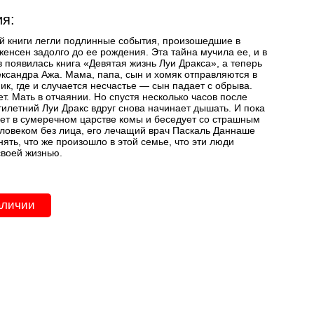
я:
ой книги легли подлинные события, произошедшие в
женсен задолго до ее рождения. Эта тайна мучила ее, и в
в появилась книга «Девятая жизнь Луи Дракса», а теперь
ксандра Ажа. Мама, папа, сын и хомяк отправляются в
ик, где и случается несчастье — сын падает с обрыва.
т. Мать в отчаянии. Но спустя несколько часов после
тилетний Луи Дракс вдруг снова начинает дышать. И пока
ует в сумеречном царстве комы и беседует со страшным
еловеком без лица, его лечащий врач Паскаль Даннаше
ять, что же произошло в этой семье, что эти люди
своей жизнью.
аличии