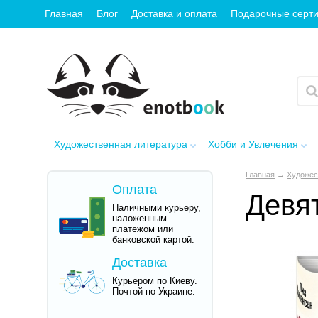
Главная
Блог
Доставка и оплата
Подарочные серт
Художественная литература
Хобби и Увлечения
Главная
→
Художес
Оплата
Девя
Наличными курьеру,
наложенным
платежом или
банковской картой.
Доставка
Курьером по Киеву.
Почтой по Украине.