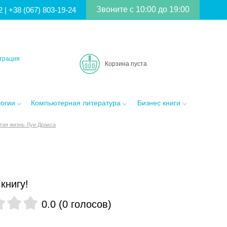
Звоните с 10:00 до 19:00
2
|
+38 (067) 803-19-24
трация
Корзина пуста
логии
Компьютерная литература
Бизнес книги
тая жизнь Луи Дракса
книгу!
0.0
(
0
голосов
)