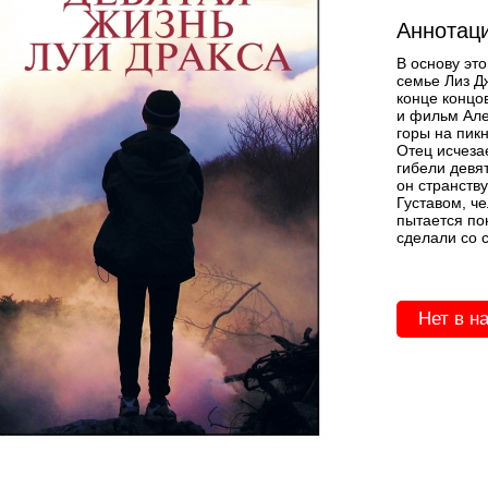
Аннотаци
В основу эт
семье Лиз Д
конце концо
и фильм Але
горы на пикн
Отец исчезае
гибели девя
он странств
Густавом, ч
пытается пон
сделали со 
Нет в н