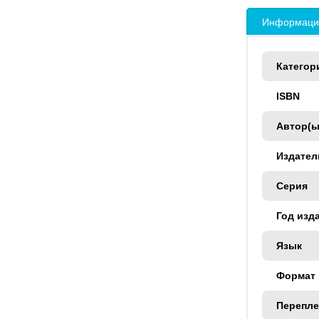
Информация
Категор
ISBN
Автор(ы
Издател
Серия
Год изд
Язык
Формат
Перепле