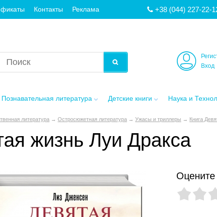
+38 (044) 227-22-1
ификаты
Контакты
Реклама
Регис
Вход
Познавательная литература
Детские книги
Наука и Техно
твенная литература
→
Остросюжетная литература
→
Ужасы и триллеры
→
Книга Девя
тая жизнь Луи Дракса
Оцените 