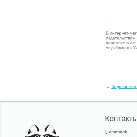
В интернет-маг
издательством 
переплет, а ее
службами по Ук
←
Ходячие мер
Контакт
enotbook