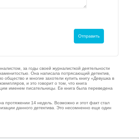
рналистом, за годы своей журналисткой деятельности
знаменитостью. Она написала потрясающий детектив,
о общество и многие захотели купить книгу «Девушка в
земпляров, и это говорит о том, что книга
щим именем писательницы. Ее книга была переведена
на протяжении 14 недель. Возможно и этот факт стал
низации данного детектива. Это несомненно еще один
ьные отзывы о книге Полы Хокинс. Стивен Кинг прочел
, а главная героиня Рейчел - убийственно хороша.
й и эмоциональный.