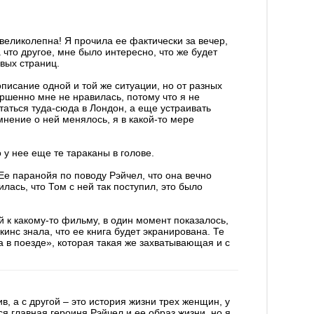
великолепна! Я прочила ее фактически за вечер,
а что другое, мне было интересно, что же будет
вых страниц.
писание одной и той же ситуации, но от разных
ершенно мне не нравилась, потому что я не
таться туда-сюда в Лондон, а еще устраивать
нение о ней менялось, я в какой-то мере
 у нее еще те тараканы в голове.
е паранойя по поводу Рэйчел, что она вечно
лась, что Том с ней так поступил, это было
й к какому-то фильму, в один момент показалось,
кинс знала, что ее книга будет экранирована. Те
 в поезде», которая такая же захватывающая и с
в, а с другой – это история жизни трех женщин, у
я главная героиня Рэйчел и ее образ жизни, но я