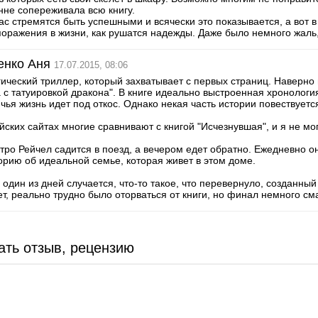
нне сопереживала всю книгу.
ас стремятся быть успешными и всячески это показывается, а вот 
оражения в жизни, как рушатся надежды. Даже было немного жаль, 
енко Аня
17.07.2015, 08:06
ический триллер, который захватывает с первых страниц. Наверно 
 с татуировкой дракона". В книге идеально выстроенная хронологи
 чья жизнь идет под откос. Однако некая часть истории повествуется
йских сайтах многие сравнивают с книгой "Исчезнувшая", и я не мог
тро Рейчел садится в поезд, а вечером едет обратно. Ежедневно о
орию об идеальной семье, которая живет в этом доме.
 один из дней случается, что-то такое, что перевернуло, созданн
ет, реально трудно было оторваться от книги, но финал немного см
ать отзыв, рецензию