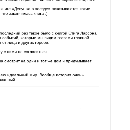
в книге «Девушка в поезде» показываются какие
что закончилась книга :)
последний раз такое было с книгой Стига Ларсона
я событий, которые мы видим глазами главной
 от лица и других героев.
у с ними не согласиться.
на смотрит на один и тот же дом и придумывает
ый ею идеальный мир. Вообще история очень
азанный.