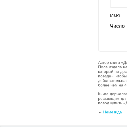
Имя
Число
Автор книги «Д
Пола издала не
который по дос
поезде», чтобы
действительна
более чем на 4
Книга держалас
решающим для к
повод купить «
Многие авторит
←
Немезида
детектив почти
Многие утвержд