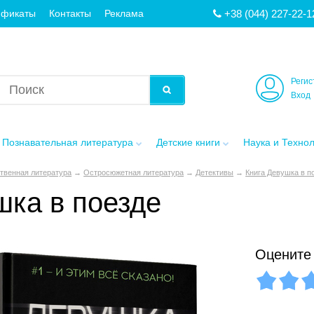
+38 (044) 227-22-1
ификаты
Контакты
Реклама
Регис
Вход
Познавательная литература
Детские книги
Наука и Техно
твенная литература
→
Остросюжетная литература
→
Детективы
→
Книга Девушка в п
шка в поезде
Оцените 