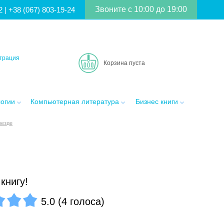
Звоните с 10:00 до 19:00
2
|
+38 (067) 803-19-24
трация
Корзина пуста
логии
Компьютерная литература
Бизнес книги
оезде
книгу!
5.0
(
4
голоса
)