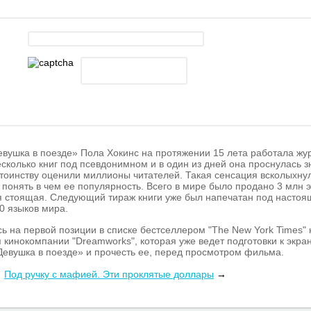
евушка в поезде» Пола Хокинс на протяжении 15 лета работала жу
сколько книг под псевдонимном и в один из дней она проснулась 
тоинству оценили миллионы читателей. Такая сенсация всколыхнул
 понять в чем ее популярность. Всего в мире было продано 3 млн эк
я стоящая. Следующий тираж книги уже был напечатан под настоя
0 языков мира.
ь на первой позиции в списке бестселлером "The New York Times" 
инокомпании "Dreamworks", которая уже ведет подготовки к экра
Девушка в поезде» и прочесть ее, перед просмотром фильма.
етные писатели и журнальные издания оставили только положител
Под ручку с мафией. Эти проклятые доллары
→
 за одну ночь и сказал, что это великолепный остросюжетный роман
ают, что книга написана в стиле Хичкока, такой же захватывающи