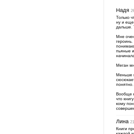
Надя
2
Только ч
ну и еще
дальше. 
Мне очен
героинь.
понимаю,
пьяные и
начинала
Меган мн
Меньше в
сюсюкает
понятно.
Вообще к
что книг
кому пон
соверше
Лина
21
Книги пр
каждой и