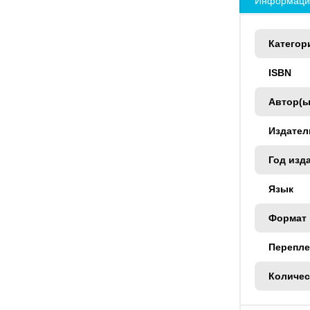
Информация
Категор
ISBN
Автор(ы
Издател
Год изд
Язык
Формат
Перепле
Количес