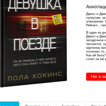
Аннотаци
Джесс и Дже
супругам, з
электрички. 
Рейчел, - лю
В один из дн
Джесс и Дже
загадочное 
трогается, 
картинка пр
осознает то,
Как ей быть
стоит ли ей
Нет в н