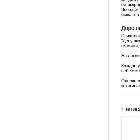
ей искре
Все сейч
бывают п
Дорош
Психолог
"Девушка
героини,
На англи
Каждое у
себе ист
Однако в
затягива
Напис