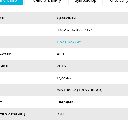
 о книге
Полистать книгу
Буктрейлер
Отзывы (
ия
Детективы
978-5-17-088721-7
)
Пола Хокинс
ьство
АСТ
ания
2015
Русский
84x108/32 (130x200 мм)
т
Твердый
тво страниц
320