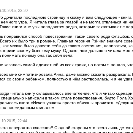
6.10.2015, 22:30
то дочитала последнюю страницу и скажу я вам следующее - книга 
 немного утра. Я читала глава за главой и не могла отвлечься ни н
Такие книги мне увы попадаются редко, которые захватывают с пер
ь понравился способ повествования, такой своего рода флэшбэк, о
 Всего их было три в романе. Главная героиня Рэйчел вначале сов
 как можно было довести себя до такого состояния, напиваться, ка
стерики своему бывшему мужу. Однако, чем дальше я читала мое м
 понимать почему она так себя вела.
е казалась самой адекватной из всех троих, но потом я поняла, что
сех мне симпатизировала Анна, даже можно сказать раздражала. Е
ся со своим ребенком, полностью в нём растворилась, и я не удиви
огда читала книгу складывалось впечатление, что я читаю сценари
у специально написали в таком стиле повествования, будто Пола Хо
равилась книга «Исчезнувшая» просто обязаны прочитать «Девушка
нно неожиданным финалом.
.10.2015, 22:44
осто невероятно классная!! С одной стороны это всего лишь детекти
з которых есть свой скелет в шкафу. Возможно многим не понравитс