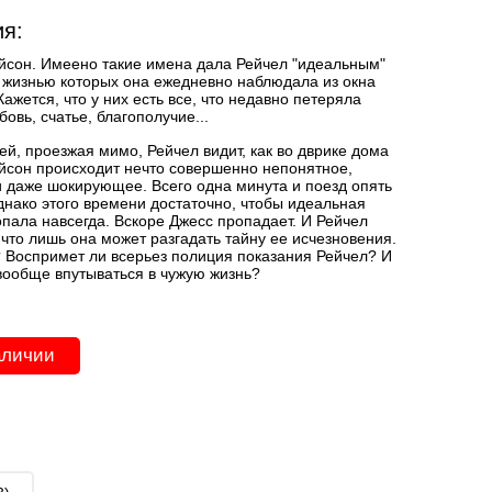
я:
йсон. Имеено такие имена дала Рейчел "идеальным"
а жизнью которых она ежедневно наблюдала из окна
Кажется, что у них есть все, что недавно петеряла
бовь, счатье, благополучие...
ей, проезжая мимо, Рейчел видит, как во дврике дома
йсон происходит нечто совершенно непонятное,
и даже шокирующее. Всего одна минута и поезд опять
однако этого времени достаточно, чтобы идеальная
опала навсегда. Вскоре Джесс пропадает. И Рейчел
 что лишь она может разгадать тайну ее исчезновения.
? Воспримет ли всерьез полиция показания Рейчел? И
 вообще впутываться в чужую жизнь?
аличии