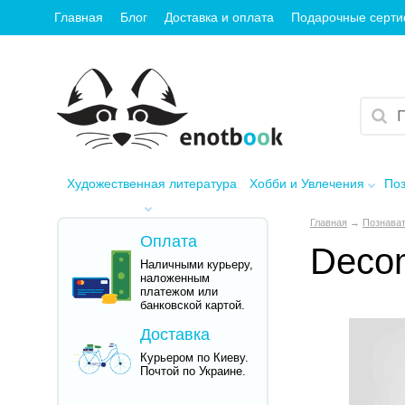
Главная
Блог
Доставка и оплата
Подарочные серт
Художественная литература
Хобби и Увлечения
Поз
Главная
→
Познават
Оплата
Decom
Наличными курьеру,
наложенным
платежом или
банковской картой.
Доставка
Курьером по Киеву.
Почтой по Украине.