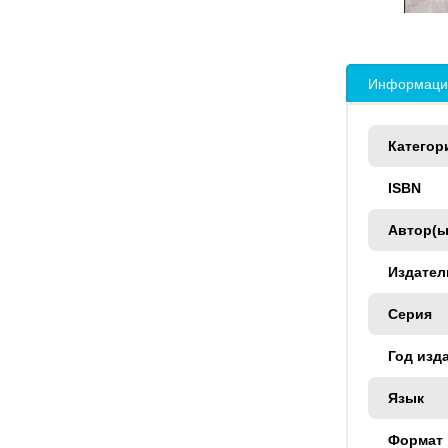
Информация
Категор
ISBN
Автор(ы
Издател
Серия
Год изд
Язык
Формат