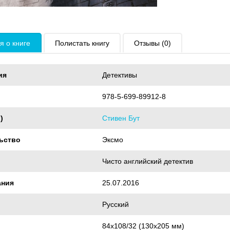
 о книге
Полистать книгу
Отзывы (0)
ия
Детективы
978-5-699-89912-8
)
Стивен Бут
ьство
Эксмо
Чисто английский детектив
ания
25.07.2016
Русский
84х108/32 (130х205 мм)