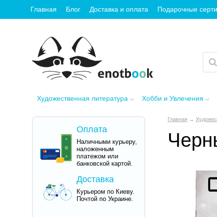
Главная
Блог
Доставка и оплата
Подарочные серт
Художественная литература
Хобби и Увлечения
Главная
→
Художес
Оплата
Черн
Наличными курьеру,
наложенным
платежом или
банковской картой.
Доставка
Курьером по Киеву.
Почтой по Украине.