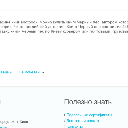
азине книг enotbook, можно купить книгу Черный пес, автором кото
 серию Чисто английский детектив. Книга Черный пес состоит из 44
оставку книги Черный пес по Киеву курьером или почтовыми, грузов
Швеции
Не исчезай
→
ы
Полезно знать
Подарочные сертификаты
Доставка и оплата
ереулок, 7
Киев
Контакты