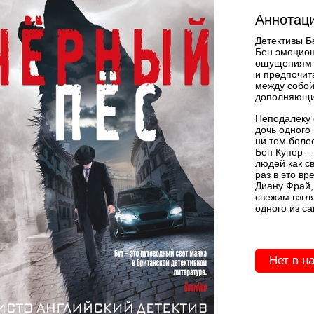
Аннотаци
Детективы Б
Бен эмоцион
ощущениям и
и предпочит
между собой
дополняющие
Неподалеку 
дочь одного
ни тем боле
Бен Купер – 
людей как св
раз в это вр
Диану Фрай,
свежим взгл
одного из с
Нет в н