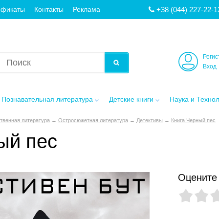
+38 (044) 227-22-1
ификаты
Контакты
Реклама
Регис
Вход
Познавательная литература
Детские книги
Наука и Техно
твенная литература
→
Остросюжетная литература
→
Детективы
→
Книга Черный пес
ый пес
Оцените 