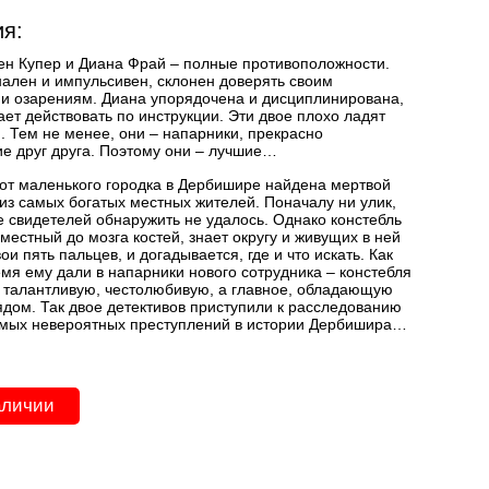
я:
ен Купер и Диана Фрай – полные противоположности.
ален и импульсивен, склонен доверять своим
 озарениям. Диана упорядочена и дисциплинирована,
ает действовать по инструкции. Эти двое плохо ладят
. Тем не менее, они – напарники, прекрасно
 друг друга. Поэтому они – лучшие…
от маленького городка в Дербишире найдена мертвой
 из самых богатых местных жителей. Поначалу ни улик,
е свидетелей обнаружить не удалось. Однако констебль
местный до мозга костей, знает округу и живущих в ней
ои пять пальцев, и догадывается, где и что искать. Как
емя ему дали в напарники нового сотрудника – констебля
 талантливую, честолюбивую, а главное, обладающую
ядом. Так двое детективов приступили к расследованию
амых невероятных преступлений в истории Дербишира…
аличии