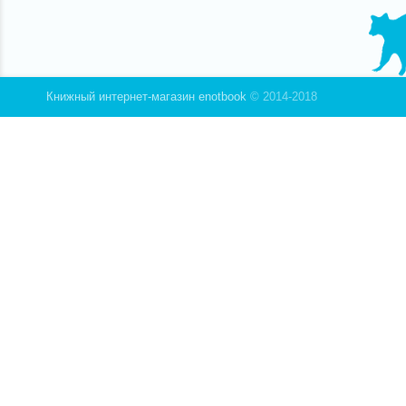
Научитс
косы, к
покидая
Книжный интернет-магазин enotbook
© 2014-2018
Каждая 
пошагов
другую 
парехма
кос и к
самосто