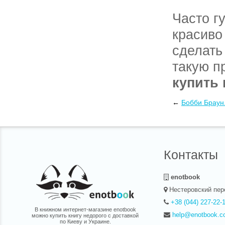
Часто г
красиво
сделать
такую п
купить 
сделать
←
Бобби Браун
Книга с
причесо
Контакты
молодым
книге м
enotbook
Нестеровский пер
несомне
+38 (044) 227-22-
причесо
В книжном интернет-магазине enotbook
help@enotbook.c
можно купить книгу недорого с доставкой
по Киеву и Украине.