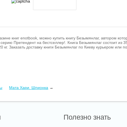
азине книг enotbook, можно купить книгу Безымянлаг, автором кот
 серию Претендент на бестселлер!. Книга Безымянлаг состоит из 3
20 кг. Заказать доставку книги Безымянлаг по Киеву курьером или 
ы
Мата Хари. Шпионка
→
ы
Полезно знать