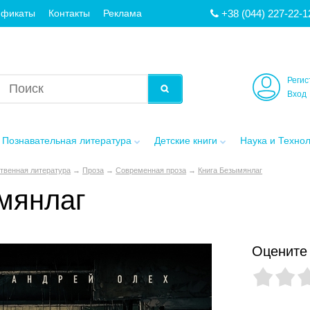
+38 (044) 227-22-1
ификаты
Контакты
Реклама
Регис
Вход
Познавательная литература
Детские книги
Наука и Техно
твенная литература
→
Проза
→
Современная проза
→
Книга Безымянлаг
мянлаг
Оцените 