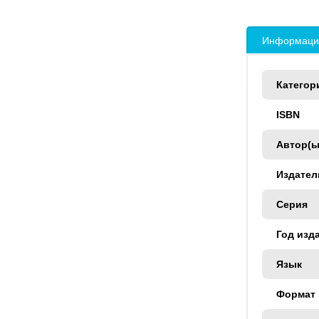
Информация
Категор
ISBN
Автор(ы
Издател
Серия
Год изд
Язык
Формат