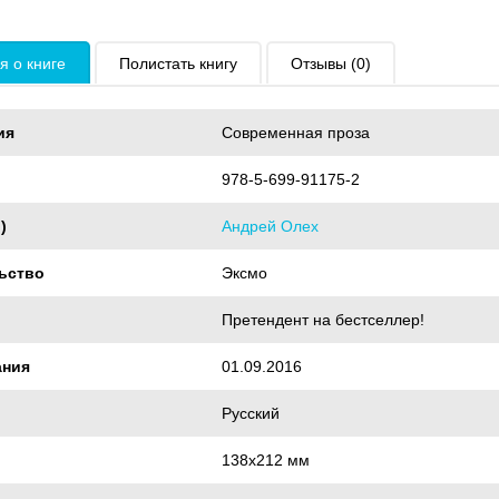
 о книге
Полистать книгу
Отзывы (0)
ия
Современная проза
978-5-699-91175-2
)
Андрей Олех
ьство
Эксмо
Претендент на бестселлер!
ания
01.09.2016
Русский
138x212 мм