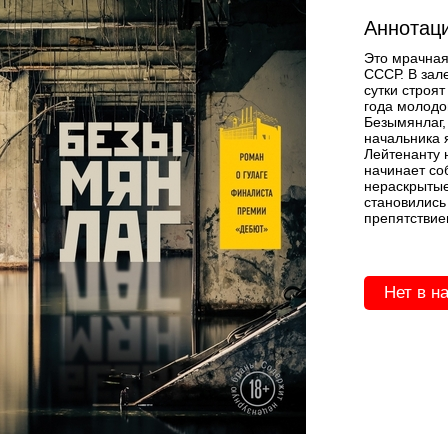
Аннотаци
Это мрачная
СССР. В зал
сутки строя
года молодо
Безымянлаг,
начальника 
Лейтенанту 
начинает со
нераскрытые
становились 
препятствие
Нет в н