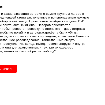
я:
 и захватывающая история о самом крупном лагере в
еденевшей степи заключенные и вольнонаемные круглые
т оборонный завод. Промозглым ноябрьским днем 1941
й лейтенант НКВД Иван Неверов приезжает в
 чтобы провести проверку по анонимке – два лагерных
якобы не погибли в автокатастрофе, а были убиты.
не рады и стремятся его спровадить, но честный Неверов
бственное расследование. Таинственные смерти,
 преступления, холод, голод, неволя снаружи и внутри –
ли они для заключенных и тех, кто их охранял,
м, можно ли было обрести свободу?
аличии