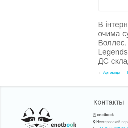
В інтерн
очима с
Воллес.
Legends
ДС склад
складає
←
Артеміда
Книга п
службам
Контакты
enotbook
Нестеровский пер