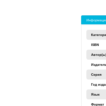
Информация
Категор
ISBN
Автор(ы
Издател
Серия
Год изд
Язык
Формат