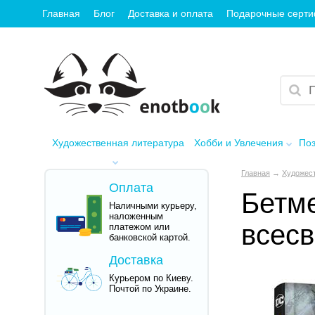
Главная
Блог
Доставка и оплата
Подарочные серт
Художественная литература
Хобби и Увлечения
Поз
Главная
→
Художест
Оплата
Бетме
Наличными курьеру,
наложенным
всесв
платежом или
банковской картой.
Доставка
Курьером по Киеву.
Почтой по Украине.