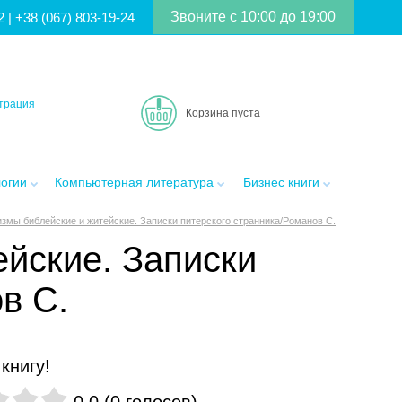
Звоните с 10:00 до 19:00
2
|
+38 (067) 803-19-24
трация
Корзина пуста
логии
Компьютерная литература
Бизнес книги
змы библейские и житейские. Записки питерского странника/Романов С.
йские. Записки
в С.
книгу!
0.0
(
0
голосов
)