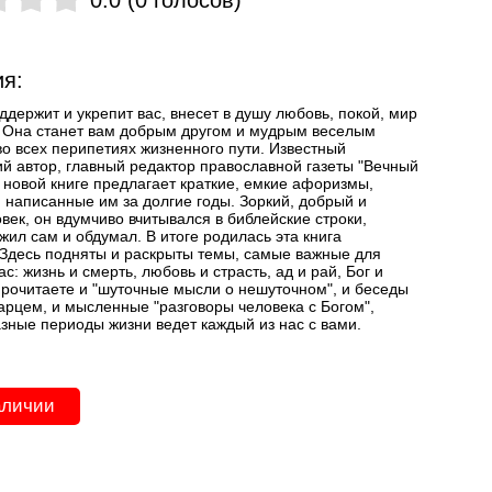
я:
ддержит и укрепит вас, внесет в душу любовь, покой, мир
 Она станет вам добрым другом и мудрым веселым
во всех перипетиях жизненного пути. Известный
ий автор, главный редактор православной газеты "Вечный
й новой книге предлагает краткие, емкие афоризмы,
 написанные им за долгие годы. Зоркий, добрый и
век, он вдумчиво вчитывался в библейские строки,
жил сам и обдумал. В итоге родилась эта книга
Здесь подняты и раскрыты темы, самые важные для
ас: жизнь и смерть, любовь и страсть, ад и рай, Бог и
прочитаете и "шуточные мысли о нешуточном", и беседы
арцем, и мысленные "разговоры человека с Богом",
азные периоды жизни ведет каждый из нас с вами.
аличии