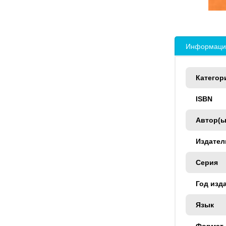
Информация
Категор
ISBN
Автор(ы
Издател
Серия
Год изд
Язык
Формат