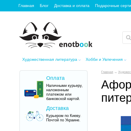
Главная
Блог
Доставка и оплата
Подарочные серт
Художественная литература
Хобби и Увлечения
Главная
→
Художес
Оплата
Афор
Наличными курьеру,
наложенным
питер
платежом или
банковской картой.
Доставка
Курьером по Киеву.
Почтой по Украине.