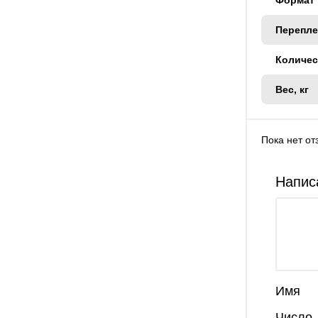
Перепле
Количес
Вес, кг
Пока нет от
Напис
Имя
Число