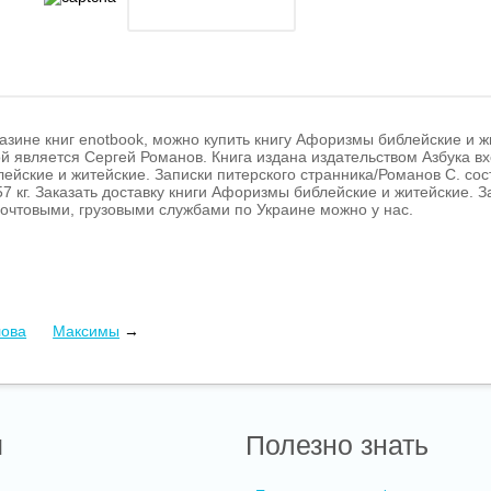
азине книг enotbook, можно купить книгу Афоризмы библейские и ж
й является Сергей Романов. Книга издана издательством Азбука вх
йские и житейские. Записки питерского странника/Романов С. сост
57 кг. Заказать доставку книги Афоризмы библейские и житейские. 
очтовыми, грузовыми службами по Украине можно у нас.
лова
Максимы
→
ы
Полезно знать