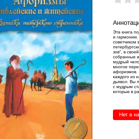
Аннотаци
Эта книга по
и гармонию.
советчиком 
петербургск
зов", в свое
собранные и
мудрый чело
многое пере
афоризмов. 
каждого из н
дьявол. Вы 
с мудрым ст
которые в р
Нет в н